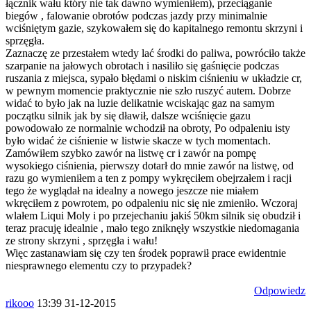
łącznik wału który nie tak dawno wymieniłem), przeciąganie
biegów , falowanie obrotów podczas jazdy przy minimalnie
wciśniętym gazie, szykowałem się do kapitalnego remontu skrzyni i
sprzęgła.
Zaznaczę ze przestałem wtedy lać środki do paliwa, powróciło także
szarpanie na jałowych obrotach i nasiliło się gaśnięcie podczas
ruszania z miejsca, sypało błędami o niskim ciśnieniu w układzie cr,
w pewnym momencie praktycznie nie szło ruszyć autem. Dobrze
widać to było jak na luzie delikatnie wciskając gaz na samym
początku silnik jak by się dławił, dalsze wciśnięcie gazu
powodowało ze normalnie wchodził na obroty, Po odpaleniu isty
było widać że ciśnienie w listwie skacze w tych momentach.
Zamówiłem szybko zawór na listwę cr i zawór na pompę
wysokiego ciśnienia, pierwszy dotarł do mnie zawór na listwę, od
razu go wymieniłem a ten z pompy wykręciłem obejrzałem i racji
tego że wyglądał na idealny a nowego jeszcze nie miałem
wkręciłem z powrotem, po odpaleniu nic się nie zmieniło. Wczoraj
wlałem Liqui Moly i po przejechaniu jakiś 50km silnik się obudził i
teraz pracuję idealnie , mało tego zniknęły wszystkie niedomagania
ze strony skrzyni , sprzęgła i wału!
Więc zastanawiam się czy ten środek poprawił prace ewidentnie
niesprawnego elementu czy to przypadek?
Odpowiedz
rikooo
13:39 31-12-2015