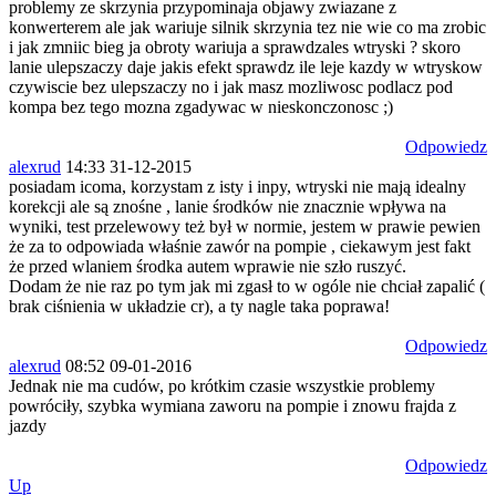
problemy ze skrzynia przypominaja objawy zwiazane z
konwerterem ale jak wariuje silnik skrzynia tez nie wie co ma zrobic
i jak zmniic bieg ja obroty wariuja a sprawdzales wtryski ? skoro
lanie ulepszaczy daje jakis efekt sprawdz ile leje kazdy w wtryskow
czywiscie bez ulepszaczy no i jak masz mozliwosc podlacz pod
kompa bez tego mozna zgadywac w nieskonczonosc ;)
Odpowiedz
alexrud
14:33 31-12-2015
posiadam icoma, korzystam z isty i inpy, wtryski nie mają idealny
korekcji ale są znośne , lanie środków nie znacznie wpływa na
wyniki, test przelewowy też był w normie, jestem w prawie pewien
że za to odpowiada właśnie zawór na pompie , ciekawym jest fakt
że przed wlaniem środka autem wprawie nie szło ruszyć.
Dodam że nie raz po tym jak mi zgasł to w ogóle nie chciał zapalić (
brak ciśnienia w układzie cr), a ty nagle taka poprawa!
Odpowiedz
alexrud
08:52 09-01-2016
Jednak nie ma cudów, po krótkim czasie wszystkie problemy
powróciły, szybka wymiana zaworu na pompie i znowu frajda z
jazdy
Odpowiedz
Up