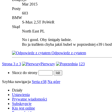
Mar 2015
Posty
603
BMW
S-Max 2,5T PoWeR
Skąd
North East PL
No i good. Oby śmigały ładnie.
Bo ja trafiłem chyba jakiś bubel w poprzedniej e39 i bos
Odpowiedz z cytatem
Strona 3 z 3
Pierwszy
1
2
3
Skocz do strony
Szybka nawigacja
Seria e38
Na górę
Działy
Ustawienia
Prywatne wiadomości
Subskrypcje
Kto jest online