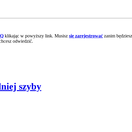
AQ
klikając w powyższy link. Musisz
się zarejestrować
zanim będziesz 
chcesz odwiedzić.
niej szyby