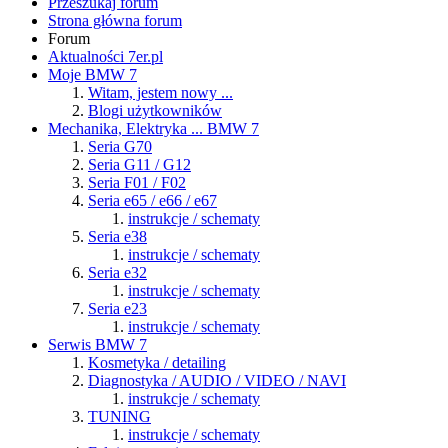
Przeszukaj forum
Strona główna forum
Forum
Aktualności 7er.pl
Moje BMW 7
Witam, jestem nowy ...
Blogi użytkowników
Mechanika, Elektryka ... BMW 7
Seria G70
Seria G11 / G12
Seria F01 / F02
Seria e65 / e66 / e67
instrukcje / schematy
Seria e38
instrukcje / schematy
Seria e32
instrukcje / schematy
Seria e23
instrukcje / schematy
Serwis BMW 7
Kosmetyka / detailing
Diagnostyka / AUDIO / VIDEO / NAVI
instrukcje / schematy
TUNING
instrukcje / schematy