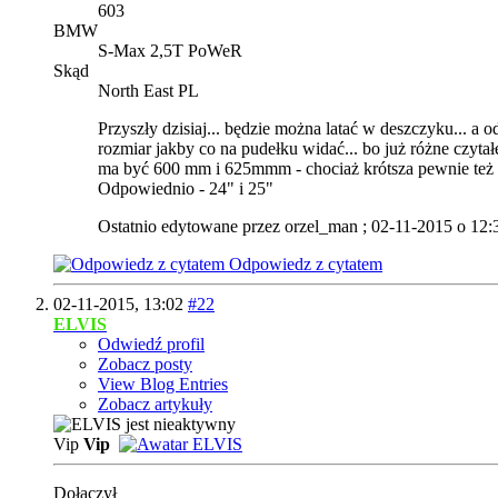
603
BMW
S-Max 2,5T PoWeR
Skąd
North East PL
Przyszły dzisiaj... będzie można latać w deszczyku... a o
rozmiar jakby co na pudełku widać... bo już różne czytał
ma być 600 mm i 625mmm - chociaż krótsza pewnie też da 
Odpowiednio - 24" i 25"
Ostatnio edytowane przez orzel_man ; 02-11-2015 o
12:
Odpowiedz z cytatem
02-11-2015,
13:02
#22
ELVIS
Odwiedź profil
Zobacz posty
View Blog Entries
Zobacz artykuły
Vip
Vip
Dołączył