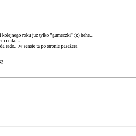
d kolejnego roku już tylko "gumeczki" :);) hehe...
em cuda....
rade....w sensie ta po stronie pasażera
32