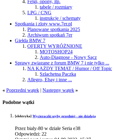
Felgi, opony, itp.
tabele / rozmiary
LPG / CNG
instrukcje / schematy
Spotkania i zloty www.7er.pl
Planowane spotkania 2025
Archiwum spotkań 7er
Giełda BMW 7
OFERTY WYRÓŻNIONE
MOTOSHOP24
Auto-Diagnose - Nowy Sącz
Sprawy związane z forum BMW 7 i nie tylko ...
NA KAŻDY TEMAT / Humor / Off Topic
Szlachetna Paczka
Allegro, Ebay i inne ...
«
Poprzedni wątek
|
Następny wątek
»
Podobne wątki
[elektryka]
Wycieraczki szyby przedniej - nie działają
Przez bialy-80 w dziale Seria e38
Odpowiedzi:
22