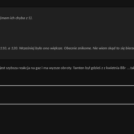
 (mam ich chyba z 5).
10, a 120. Wcześniej było ono większe. Obecnie znikome. Nie wiem skąd to się bier
 szybsza reakcja na gaz i ma wyzsze obroty. Tamten był gdzieś z z kwietnia 88r ....ta