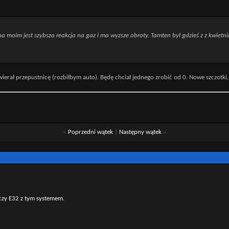
moim jest szybsza reakcja na gaz i ma wyzsze obroty. Tamten był gdzieś z z kwietnia 8
ierał przepustnicę (rozbiłbym auto). Będę chciał jednego zrobić od 0. Nowe szczotki,
«
Poprzedni wątek
|
Następny wątek
»
aczy E32 z tym systemem.