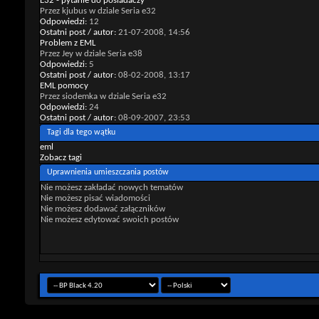
E32 - pytanie do posiadaczy
Przez kjubus w dziale Seria e32
Odpowiedzi:
12
Ostatni post / autor:
21-07-2008,
14:56
Problem z EML
Przez Jey w dziale Seria e38
Odpowiedzi:
5
Ostatni post / autor:
08-02-2008,
13:17
EML pomocy
Przez siodemka w dziale Seria e32
Odpowiedzi:
24
Ostatni post / autor:
08-09-2007,
23:53
Tagi dla tego wątku
eml
Zobacz tagi
Uprawnienia umieszczania postów
Nie możesz
zakładać nowych tematów
Nie możesz
pisać wiadomości
Nie możesz
dodawać załączników
Nie możesz
edytować swoich postów