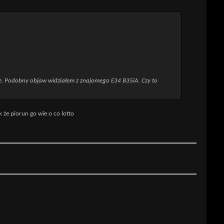
ze. Podobny objaw widziałem z znajomego E34 B35iA. Czy to
k że piorun go wie o co lotto