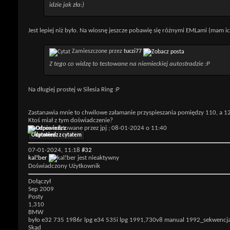
idzie jak zła:)
Jest lepiej niż było. Na wiosnę jeszcze pobawię się różnymi EMLami (mam ic
Zamieszczone przez
tuczi77
Z tego co widzę to testowane na niemieckiej autostradzie :P
Na długiej prostej w Silesia Ring :P
Zastanawia mnie to chwilowe załamanie przyspieszania pomiędzy 110, a 12
Ktoś miał z tym doświadczenie?
Ostatnio edytowane przez jpj ; 08-01-2024 o
11:40
Odpowiedz z cytatem
07-01-2024,
11:18
#32
kal!ber
Doświadczony Użytkownik
Dołączył
Sep 2009
Posty
1,310
BMW
było e32 735 1986r lpg e34 535i lpg 1991,730v8 manual 1992_sekwencja 
Skąd