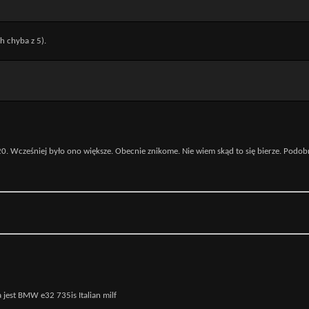
h chyba z 5).
0. Wcześniej było ono większe. Obecnie znikome. Nie wiem skąd to się bierze. Podo
jest BMW e32 735is Italian milf