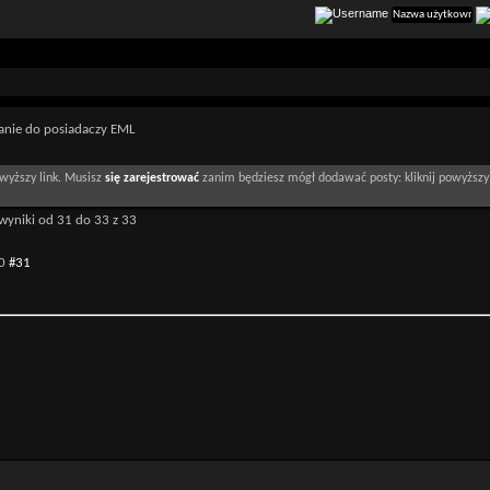
anie do posiadaczy EML
wyższy link. Musisz
się zarejestrować
zanim będziesz mógł dodawać posty: kliknij powyższy 
wyniki od 31 do 33 z 33
0
#31