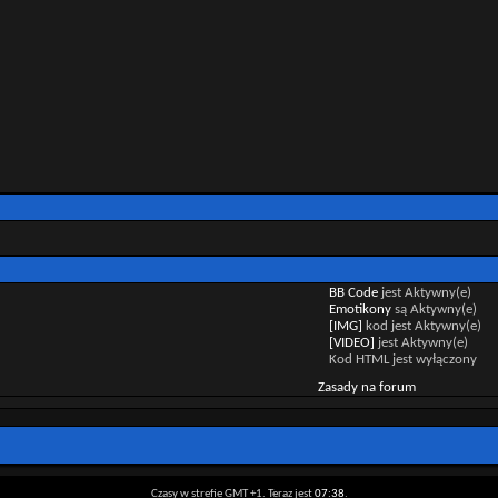
BB Code
jest
Aktywny(e)
Emotikony
są
Aktywny(e)
[IMG]
kod jest
Aktywny(e)
[VIDEO]
jest
Aktywny(e)
Kod HTML jest
wyłączony
Zasady na forum
Czasy w strefie GMT +1. Teraz jest
07:38
.