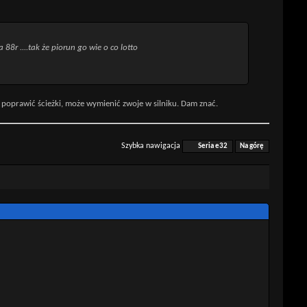
8r ....tak że piorun go wie o co lotto
 poprawić ścieżki, może wymienić zwoje w silniku. Dam znać.
Szybka nawigacja
Seria e32
Na górę