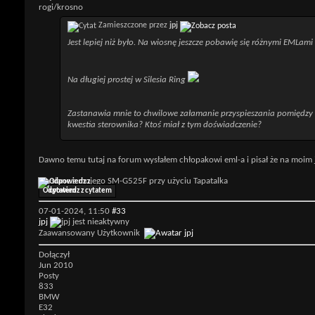
rogi/krosno
Zamieszczone przez
jpj
Jest lepiej niż było. Na wiosnę jeszcze pobawię się różnymi EMLami
Na długiej prostej w Silesia Ring
Zastanawia mnie to chwilowe załamanie przyspieszania pomiędzy 1
kwestia sterownika? Ktoś miał z tym doświadczenie?
Dawno temu tutaj na forum wysłałem chłopakowi eml-a i pisał że na moim jest
Wysłane z mojego SM-G525F przy użyciu Tapatalka
Odpowiedz z cytatem
07-01-2024,
11:50
#33
jpj
Zaawansowany Użytkownik
Dołączył
Jun 2010
Posty
833
BMW
E32