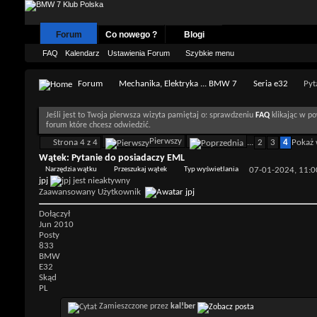
Forum
Co nowego ?
Blogi
FAQ
Kalendarz
Ustawienia Forum
Szybkie menu
Forum
Mechanika, Elektryka ... BMW 7
Seria e32
Pyt
Jeśli jest to Twoja pierwsza wizyta pamiętaj o: sprawdzeniu
FAQ
klikając w po
forum które chcesz odwiedzić.
Pierwszy
Strona 4 z 4
...
2
3
4
Pokaż 
Wątek:
Pytanie do posiadaczy EML
Narzędzia wątku
Przeszukaj wątek
Typ wyświetlania
07-01-2024,
11:0
jpj
Zaawansowany Użytkownik
Dołączył
Jun 2010
Posty
833
BMW
E32
Skąd
PL
Zamieszczone przez
kal!ber