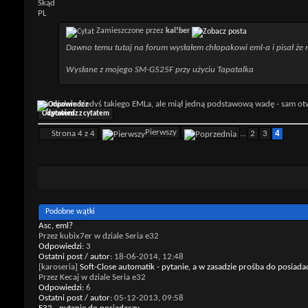
Skąd
PL
Zamieszczone przez
kal!ber
Dawno temu tutaj na forum wysłałem chłopakowi eml-a i pisał że na 
Wysłane z mojego SM-G525F przy użyciu Tapatalka
Też miałem kiedyś takiego EMLa, ale miął jedną podstawową wadę - sam otw
Odpowiedz z cytatem
Pierwszy
Strona 4 z 4
...
2
3
4
Podobne wątki
Asc, eml?
Przez kubix7er w dziale Seria e32
Odpowiedzi:
3
Ostatni post / autor:
18-06-2014,
12:48
[karoseria]
Soft-Close automatik - pytanie, a w zasadzie prośba do posiad
Przez Kecaj w dziale Seria e32
Odpowiedzi:
6
Ostatni post / autor:
05-12-2013,
09:58