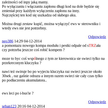
zależności od inpy jaką mamy.
Po wyłączaniu i włączaniu zapłonu długi kod na dole będzie się
zmieniał przy każdym wyłączeniu zapłonu na inny.
Najczęściej ten kod się uszkadza od słabego aku.
Można drugi zestaw kupić, można wyłączyć ews w sterowniku i
wtedy ews nie jest potrzebny.
Odpowiedz
neo386
14:29 04-12-2014
a pomontazu nowego kompa modułu i pestki odpale od s
TRZ
ała
czy potrzeba jeszcze coś robić kompem ?
moze to byc coś wsp
ó
lnego z tym ze kierownica sie swieci tylko na
przekreconym kluczyku ?
nawi też swiruje bo po wyjeciu kluczyka raz swieci jeszcze około
30sek , raz gaśnie odrazu a innym razem swieci sie cały czas tylko
po podłaczeniu akumulatora..
ews leci po i-bus'ie ?
Odpowiedz
seban123
20:16 04-12-2014