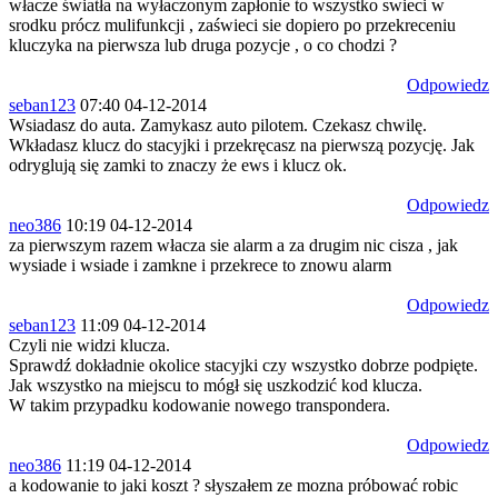
włacze światła na wyłaczonym zapłonie to wszystko swieci w
srodku prócz mulifunkcji , zaświeci sie dopiero po przekreceniu
kluczyka na pierwsza lub druga pozycje , o co chodzi ?
Odpowiedz
seban123
07:40 04-12-2014
Wsiadasz do auta. Zamykasz auto pilotem. Czekasz chwilę.
Wkładasz klucz do stacyjki i przekręcasz na pierwszą pozycję. Jak
odryglują się zamki to znaczy że ews i klucz ok.
Odpowiedz
neo386
10:19 04-12-2014
za pierwszym razem włacza sie alarm a za drugim nic cisza , jak
wysiade i wsiade i zamkne i przekrece to znowu alarm
Odpowiedz
seban123
11:09 04-12-2014
Czyli nie widzi klucza.
Sprawdź dokładnie okolice stacyjki czy wszystko dobrze podpięte.
Jak wszystko na miejscu to mógł się uszkodzić kod klucza.
W takim przypadku kodowanie nowego transpondera.
Odpowiedz
neo386
11:19 04-12-2014
a kodowanie to jaki koszt ? słyszałem ze mozna próbować robic