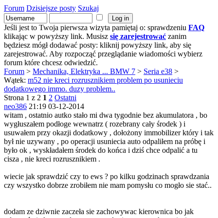
Forum
Dzisiejsze posty
Szukaj
Jeśli jest to Twoja pierwsza wizyta pamiętaj o: sprawdzeniu
FAQ
klikając w powyższy link. Musisz
się zarejestrować
zanim
będziesz mógł dodawać posty: kliknij powyższy link, aby się
zarejestrować. Aby rozpocząć przeglądanie wiadomości wybierz
forum które chcesz odwiedzić.
Forum
>
Mechanika, Elektryka ... BMW 7
>
Seria e38
>
Wątek:
m52 nie kreci rozrusznikiem problem po usunieciu
dodatkowego immo. duzy problem..
Strona 1 z 2
1
2
Ostatni
neo386
21:19 03-12-2014
witam , ostatnio autko stało mi dwa tygodnie bez akumulatora , bo
wygłuszałem podłoge wewnatrz ( rozebrany cały środek ) i
usuwałem przy okazji dodatkowy , dołożony immobilizer który i tak
był nie uzywany , po operacji usuniecia auto odpaliłem na próbę i
było ok , wyskładałem środek do końca i dziś chce odpalić a tu
cisza , nie kreci rozrusznikiem .
wiecie jak sprawdzić czy to ews ? po kilku godzinach sprawdzania
czy wszystko dobrze zrobiłem nie mam pomysłu co mogło sie stać..
dodam ze dziwnie zaczeła sie zachowywac kierownica bo jak