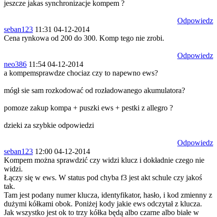
jeszcze jakas synchronizacje kompem ?
Odpowiedz
seban123
11:31 04-12-2014
Cena rynkowa od 200 do 300. Komp tego nie zrobi.
Odpowiedz
neo386
11:54 04-12-2014
a kompemsprawdze chociaz czy to napewno ews?
mógł sie sam rozkodować od rozładowanego akumulatora?
pomoze zakup kompa + puszki ews + pestki z allegro ?
dzieki za szybkie odpowiedzi
Odpowiedz
seban123
12:00 04-12-2014
Kompem można sprawdzić czy widzi klucz i dokładnie czego nie
widzi.
Łączy się w ews. W status pod chyba f3 jest akt schule czy jakoś
tak.
Tam jest podany numer klucza, identyfikator, hasło, i kod zmienny z
dużymi kółkami obok. Poniżej kody jakie ews odczytał z klucza.
Jak wszystko jest ok to trzy kółka będą albo czarne albo białe w