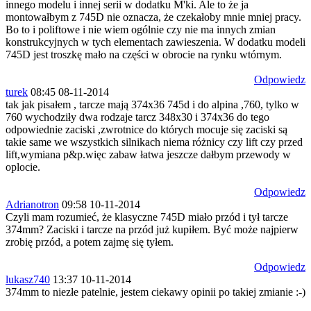
innego modelu i innej serii w dodatku M'ki. Ale to że ja
montowałbym z 745D nie oznacza, że czekałoby mnie mniej pracy.
Bo to i poliftowe i nie wiem ogólnie czy nie ma innych zmian
konstrukcyjnych w tych elementach zawieszenia. W dodatku modeli
745D jest troszkę mało na części w obrocie na rynku wtórnym.
Odpowiedz
turek
08:45 08-11-2014
tak jak pisałem , tarcze mają 374x36 745d i do alpina ,760, tylko w
760 wychodziły dwa rodzaje tarcz 348x30 i 374x36 do tego
odpowiednie zaciski ,zwrotnice do których mocuje się zaciski są
takie same we wszystkich silnikach niema różnicy czy lift czy przed
lift,wymiana p&p.więc zabaw łatwa jeszcze dałbym przewody w
oplocie.
Odpowiedz
Adrianotron
09:58 10-11-2014
Czyli mam rozumieć, że klasyczne 745D miało przód i tył tarcze
374mm? Zaciski i tarcze na przód już kupiłem. Być może najpierw
zrobię przód, a potem zajmę się tyłem.
Odpowiedz
lukasz740
13:37 10-11-2014
374mm to niezłe patelnie, jestem ciekawy opinii po takiej zmianie :-)