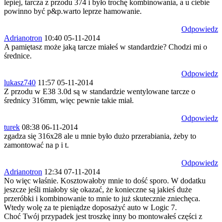
lepiej, tarcza z przodu 374 i było trochę kombinowania, a u ciebie
powinno być p&p.warto leprze hamowanie.
Odpowiedz
Adrianotron
10:40 05-11-2014
A pamiętasz może jaką tarcze miałeś w standardzie? Chodzi mi o
średnice.
Odpowiedz
lukasz740
11:57 05-11-2014
Z przodu w E38 3.0d są w standardzie wentylowane tarcze o
średnicy 316mm, więc pewnie takie miał.
Odpowiedz
turek
08:38 06-11-2014
zgadza się 316x28 ale u mnie było dużo przerabiania, żeby to
zamontować na p i t.
Odpowiedz
Adrianotron
12:34 07-11-2014
No więc właśnie. Kosztowałoby mnie to dość sporo. W dodatku
jeszcze jeśli miałoby się okazać, że konieczne są jakieś duże
przeróbki i kombinowanie to mnie to już skutecznie zniechęca.
Wtedy wolę za te pieniądze doposażyć auto w Logic 7.
Choć Twój przypadek jest troszkę inny bo montowałeś części z