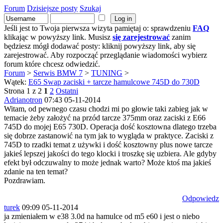
Forum
Dzisiejsze posty
Szukaj
Jeśli jest to Twoja pierwsza wizyta pamiętaj o: sprawdzeniu
FAQ
klikając w powyższy link. Musisz
się zarejestrować
zanim
będziesz mógł dodawać posty: kliknij powyższy link, aby się
zarejestrować. Aby rozpocząć przeglądanie wiadomości wybierz
forum które chcesz odwiedzić.
Forum
>
Serwis BMW 7
>
TUNING
>
Wątek:
E65 Swap zaciski + tarcze hamulcowe 745D do 730D
Strona 1 z 2
1
2
Ostatni
Adrianotron
07:43 05-11-2014
Witam, od pewnego czasu chodzi mi po głowie taki zabieg jak w
temacie żeby założyć na przód tarcze 375mm oraz zaciski z E66
745D do mojej E65 730D. Operacja dość kosztowna dlatego trzeba
się dobrze zastanowić na tym jak to wygląda w praktyce. Zaciski z
745D to rzadki temat z używki i dość kosztowny plus nowe tarcze
jakieś lepszej jakości do tego klocki i troszkę się uzbiera. Ale gdyby
efekt był odczuwalny to może jednak warto? Może ktoś ma jakieś
zdanie na ten temat?
Pozdrawiam.
Odpowiedz
turek
09:09 05-11-2014
ja zmieniałem w e38 3.0d na hamulce od m5 e60 i jest o niebo