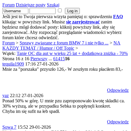
Forum
Dzisiejsze posty
Szukaj
Jeśli jest to Twoja pierwsza wizyta pamiętaj o: sprawdzeniu
FAQ
klikając w powyższy link. Musisz
się zarejestrować
zanim
będziesz mógł dodawać posty: kliknij powyższy link, aby się
zarejestrować. Aby rozpocząć przeglądanie wiadomości wybierz
forum które chcesz odwiedzić.
Forum
>
Sprawy związane z forum BMW 7 i nie tylko ...
>
NA
KAŻDY TEMAT / Humor / Off Topic
>
Wątek:
Tanie OC dla aut w wieku 25 lat + dodatkowa zniżka - 70%
Strona 16 z 16
Pierwszy
...
6
14
15
16
tequila1909
17:16 27-01-2026
Mnie za "porszaka" przyszło 126,- W zeszłym roku płaciłem 83,-
Odpowiedz
yaz
22:12 27-01-2026
Ponad 50% w górę. U mnie pzu zaproponowało kwotę składki ca.
30% wyższą, ale w przypadku Sebka to popłynęli konkret.
Chyba im się sufit na łeb spadł.
Odpowiedz
Sowa 7
15:52 29-01-2026