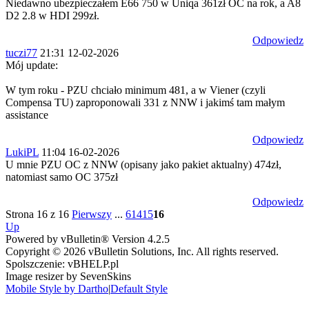
Niedawno ubezpieczałem E66 750 w Uniqa 361zł OC na rok, a A8
D2 2.8 w HDI 299zł.
Odpowiedz
tuczi77
21:31 12-02-2026
Mój update:
W tym roku - PZU chciało minimum 481, a w Viener (czyli
Compensa TU) zaproponowali 331 z NNW i jakimś tam małym
assistance
Odpowiedz
LukiPL
11:04 16-02-2026
U mnie PZU OC z NNW (opisany jako pakiet aktualny) 474zł,
natomiast samo OC 375zł
Odpowiedz
Strona 16 z 16
Pierwszy
...
6
14
15
16
Up
Powered by vBulletin® Version 4.2.5
Copyright © 2026 vBulletin Solutions, Inc. All rights reserved.
Spolszczenie: vBHELP.pl
Image resizer by SevenSkins
Mobile Style by Dartho
|
Default Style