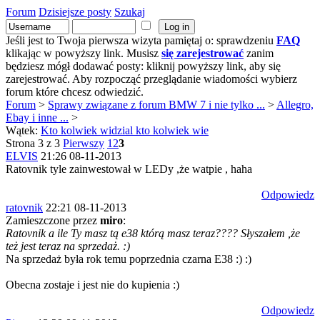
Forum
Dzisiejsze posty
Szukaj
Jeśli jest to Twoja pierwsza wizyta pamiętaj o: sprawdzeniu
FAQ
klikając w powyższy link. Musisz
się zarejestrować
zanim
będziesz mógł dodawać posty: kliknij powyższy link, aby się
zarejestrować. Aby rozpocząć przeglądanie wiadomości wybierz
forum które chcesz odwiedzić.
Forum
>
Sprawy związane z forum BMW 7 i nie tylko ...
>
Allegro,
Ebay i inne ...
>
Wątek:
Kto kolwiek widzial kto kolwiek wie
Strona 3 z 3
Pierwszy
1
2
3
ELVIS
21:26 08-11-2013
Ratovnik tyle zainwestował w LEDy ,że watpie , haha
Odpowiedz
ratovnik
22:21 08-11-2013
Zamieszczone przez
miro
:
Ratovnik a ile Ty masz tą e38 którą masz teraz???? Słyszałem ,że
też jest teraz na sprzedaż. :)
Na sprzedaż była rok temu poprzednia czarna E38 :) :)
Obecna zostaje i jest nie do kupienia :)
Odpowiedz