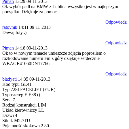
Piman
13:29 09-11-2013
Ok wybór padł na BMW z Lublina wszystko jest w najlepszym
porządku. Dziękuje za pomoc
Odpowiedz
ratovnik
14:11 09-11-2013
Dawaj foty :)
Odpowiedz
Piman
14:18 09-11-2013
Ok to w nowym temacie umieszcze zdjęcia poprosiłem o
rozkodowanie numeru Fin z góry dziękuje serdecznie
WBAGE41060DN17766
Odpowiedz
bladyatl
14:35 09-11-2013
Kod typu GE41
Typ 728I FACELIFT (EUR)
Typoszereg E E38 ()
Seria 7
Rodzaj konstrukcji LIM
Układ kierowniczy LL
Drzwi 4
Silnik M52/TU
Pojemność skokowa 2.80