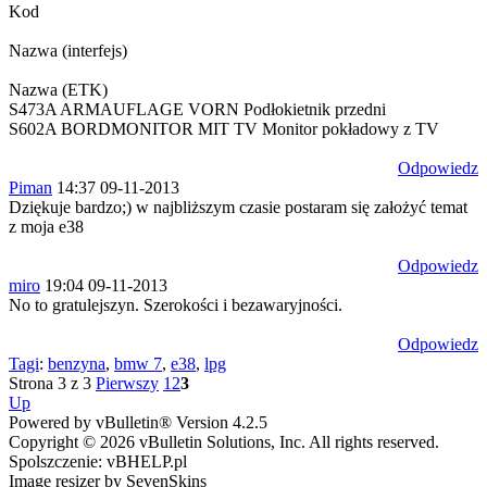
Kod
Nazwa (interfejs)
Nazwa (ETK)
S473A ARMAUFLAGE VORN Podłokietnik przedni
S602A BORDMONITOR MIT TV Monitor pokładowy z TV
Odpowiedz
Piman
14:37 09-11-2013
Dziękuje bardzo;) w najbliższym czasie postaram się założyć temat
z moja e38
Odpowiedz
miro
19:04 09-11-2013
No to gratulejszyn. Szerokości i bezawaryjności.
Odpowiedz
Tagi
:
benzyna
,
bmw 7
,
e38
,
lpg
Strona 3 z 3
Pierwszy
1
2
3
Up
Powered by vBulletin® Version 4.2.5
Copyright © 2026 vBulletin Solutions, Inc. All rights reserved.
Spolszczenie: vBHELP.pl
Image resizer by SevenSkins