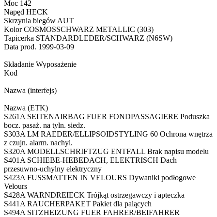
Moc 142
Napęd HECK
Skrzynia biegów AUT
Kolor COSMOSSCHWARZ METALLIC (303)
Tapicerka STANDARDLEDER/SCHWARZ (N6SW)
Data prod. 1999-03-09
Składanie Wyposażenie
Kod
Nazwa (interfejs)
Nazwa (ETK)
S261A SEITENAIRBAG FUER FONDPASSAGIERE Poduszka
bocz. pasaż. na tyln. siedz.
S303A LM RAEDER/ELLIPSOIDSTYLING 60 Ochrona wnętrza
z czujn. alarm. nachyl.
S320A MODELLSCHRIFTZUG ENTFALL Brak napisu modelu
S401A SCHIEBE-HEBEDACH, ELEKTRISCH Dach
przesuwno-uchylny elektryczny
S423A FUSSMATTEN IN VELOURS Dywaniki podłogowe
Velours
S428A WARNDREIECK Trójkąt ostrzegawczy i apteczka
S441A RAUCHERPAKET Pakiet dla palących
S494A SITZHEIZUNG FUER FAHRER/BEIFAHRER