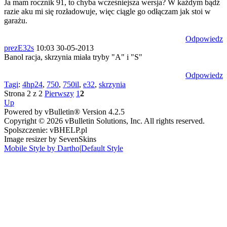
Ja mam rocznik 91, to chyba wcześniejsza wersja? W każdym bądź
razie aku mi się rozładowuje, więc ciągle go odłączam jak stoi w
garażu.
Odpowiedz
prezE32s
10:03 30-05-2013
Banol racja, skrzynia miała tryby "A" i "S"
Odpowiedz
Tagi
:
4hp24
,
750
,
750il
,
e32
,
skrzynia
Strona 2 z 2
Pierwszy
1
2
Up
Powered by vBulletin® Version 4.2.5
Copyright © 2026 vBulletin Solutions, Inc. All rights reserved.
Spolszczenie: vBHELP.pl
Image resizer by SevenSkins
Mobile Style by Dartho
|
Default Style