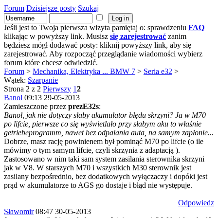
Forum
Dzisiejsze posty
Szukaj
Jeśli jest to Twoja pierwsza wizyta pamiętaj o: sprawdzeniu
FAQ
klikając w powyższy link. Musisz
się zarejestrować
zanim
będziesz mógł dodawać posty: kliknij powyższy link, aby się
zarejestrować. Aby rozpocząć przeglądanie wiadomości wybierz
forum które chcesz odwiedzić.
Forum
>
Mechanika, Elektryka ... BMW 7
>
Seria e32
>
Wątek:
Szarpanie
Strona 2 z 2
Pierwszy
1
2
Banol
09:13 29-05-2013
Zamieszczone przez
prezE32s
:
Banol, jak nie dotyczy słaby akumulator błędu skrzyni? Ja w M70
po lifcie, pierwsze co się wyświetlało przy słabym aku to właśnie
getriebeprogramm, nawet bez odpalania auta, na samym zapłonie...
Dobrze, masz rację powinienem był pominąć M70 po lifcie (o ile
mówimy o tym samym lifcie, czyli skrzynia z adaptacją ).
Zastosowano w nim taki sam system zasilania sterownika skrzyni
jak w V8. W starszych M70 i wszystkich M30 sterownik jest
zasilany bezpośrednio, bez dodatkowych wyłączaczy i dopóki jest
prąd w akumulatorze to AGS go dostaje i błąd nie występuje.
Odpowiedz
Sławomir
08:47 30-05-2013