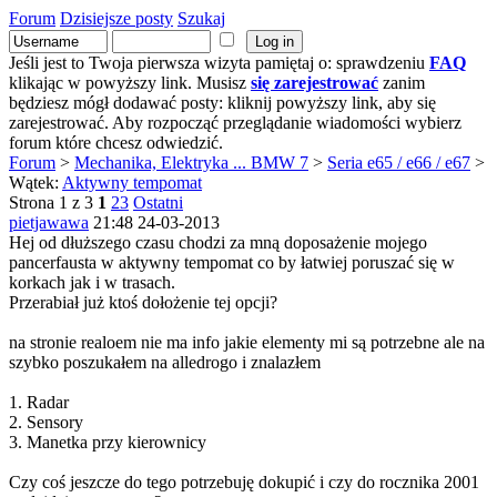
Forum
Dzisiejsze posty
Szukaj
Jeśli jest to Twoja pierwsza wizyta pamiętaj o: sprawdzeniu
FAQ
klikając w powyższy link. Musisz
się zarejestrować
zanim
będziesz mógł dodawać posty: kliknij powyższy link, aby się
zarejestrować. Aby rozpocząć przeglądanie wiadomości wybierz
forum które chcesz odwiedzić.
Forum
>
Mechanika, Elektryka ... BMW 7
>
Seria e65 / e66 / e67
>
Wątek:
Aktywny tempomat
Strona 1 z 3
1
2
3
Ostatni
pietjawawa
21:48 24-03-2013
Hej od dłuższego czasu chodzi za mną doposażenie mojego
pancerfausta w aktywny tempomat co by łatwiej poruszać się w
korkach jak i w trasach.
Przerabiał już ktoś dołożenie tej opcji?
na stronie realoem nie ma info jakie elementy mi są potrzebne ale na
szybko poszukałem na alledrogo i znalazłem
1. Radar
2. Sensory
3. Manetka przy kierownicy
Czy coś jeszcze do tego potrzebuję dokupić i czy do rocznika 2001