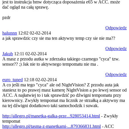
jest to instrukcja bmw dotycząca doposażenia e65 w ACC. może
dać ogląd na całą sprawę.
pzdr
Odpowiedz
halunnn
12:02 02-02-2014
a jak sprawdzic czy sie ma ten aktywny temp czy sie nie ma??
Odpowiedz
Jakub
12:11 02-02-2014
A masz z przodu autka w zderzaku takiego czarnego ''cyca'' tzw.
sensor?? ;) Jak nie to aktywnego tempomatu nie ma .
Odpowiedz
euro_tuned
12:18 02-02-2014
A co jeśli ma tego "cyca" ale od NightVision? Z przodu auta jak
staniesz to po prawej masz kamerę NightVision a po lewej sensor od
ACC. A najłatwiej to i tak sprawdzić po dźwigni tempomatu przy
kierownicy. Zwykły tempomat ma licznik ze strzałką a aktywny ma
na tej dźwigni dodatkowo taki samochodzik i suwak.
http://allegro.pl/manetka-galka-prze...928053414.html
- Zwykły
tempomat
http://allegro.pl/tasma-z-manetkami-...879366831.html
- ACC