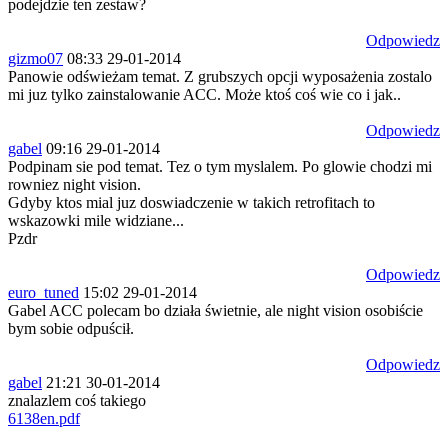
podejdzie ten zestaw?
Odpowiedz
gizmo07
08:33 29-01-2014
Panowie odświeżam temat. Z grubszych opcji wyposażenia zostalo
mi juz tylko zainstalowanie ACC. Może ktoś coś wie co i jak..
Odpowiedz
gabel
09:16 29-01-2014
Podpinam sie pod temat. Tez o tym myslalem. Po glowie chodzi mi
rowniez night vision.
Gdyby ktos mial juz doswiadczenie w takich retrofitach to
wskazowki mile widziane...
Pzdr
Odpowiedz
euro_tuned
15:02 29-01-2014
Gabel ACC polecam bo działa świetnie, ale night vision osobiście
bym sobie odpuścił.
Odpowiedz
gabel
21:21 30-01-2014
znalazlem coś takiego
6138en.pdf