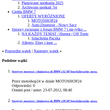
Planowane spotkania 2025
Archiwum spotkań 7er
Giełda BMW 7
OFERTY WYRÓŻNIONE
MOTOSHOP24
Auto-Diagnose - Nowy Sącz
Sprawy związane z forum BMW 7 i nie tylko ...
NA KAŻDY TEMAT / Humor / Off Topic
Szlachetna Paczka
Allegro, Ebay i inne ...
«
Poprzedni wątek
|
Następny wątek
»
Podobne wątki
Sprężyny sportowe / obniżające do BMW e32 AP Sportfahrwerke, nowe.
Przez motoshop24 w dziale MOTOSHOP24
Odpowiedzi:
0
Ostatni post / autor:
23-07-2012,
08:40
Sprężyny sportowe / obniżające do BMW e38 AP Sportfahrwerke, nowe.