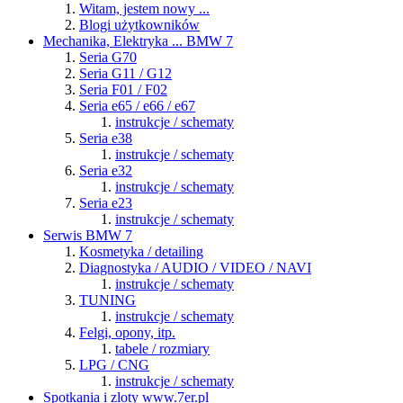
Witam, jestem nowy ...
Blogi użytkowników
Mechanika, Elektryka ... BMW 7
Seria G70
Seria G11 / G12
Seria F01 / F02
Seria e65 / e66 / e67
instrukcje / schematy
Seria e38
instrukcje / schematy
Seria e32
instrukcje / schematy
Seria e23
instrukcje / schematy
Serwis BMW 7
Kosmetyka / detailing
Diagnostyka / AUDIO / VIDEO / NAVI
instrukcje / schematy
TUNING
instrukcje / schematy
Felgi, opony, itp.
tabele / rozmiary
LPG / CNG
instrukcje / schematy
Spotkania i zloty www.7er.pl