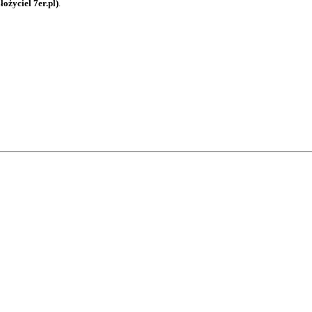
ożyciel 7er.pl)
.
b email.