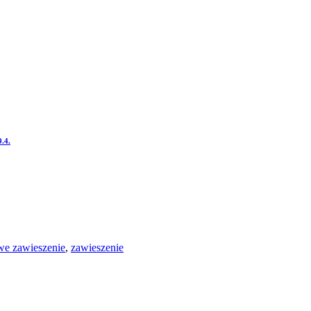
.4.
we zawieszenie
,
zawieszenie