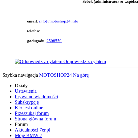
Osoba odpowiedzialna za oferte:
Sebek (administrator & współzał
Pytania i zamówienia prosze dokonywac drogą telefoniczną, gg lu
email:
info@motoshop24.info
telefon:
690 215 855
gadugadu:
2508550
Odpowiedz z cytatem
Szybka nawigacja
MOTOSHOP24
Na górę
Działy
Ustawienia
Prywatne wiadomości
Subskrypcje
Kto jest online
Przeszukaj forum
Strona główna forum
Forum
Aktualności 7er.pl
Moje BMW 7