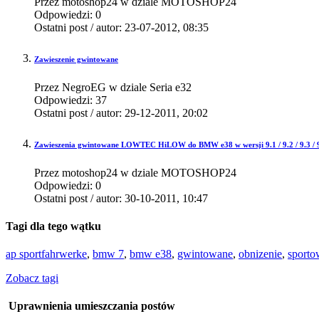
Przez motoshop24 w dziale MOTOSHOP24
Odpowiedzi:
0
Ostatni post / autor:
23-07-2012,
08:35
Zawieszenie gwintowane
Przez NegroEG w dziale Seria e32
Odpowiedzi:
37
Ostatni post / autor:
29-12-2011,
20:02
Zawieszenia gwintowane LOWTEC HiLOW do BMW e38 w wersji 9.1 / 9.2 / 9.3 / 9
Przez motoshop24 w dziale MOTOSHOP24
Odpowiedzi:
0
Ostatni post / autor:
30-10-2011,
10:47
Tagi dla tego wątku
ap sportfahrwerke
,
bmw 7
,
bmw e38
,
gwintowane
,
obnizenie
,
sporto
Zobacz tagi
Uprawnienia umieszczania postów