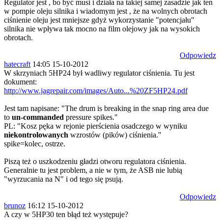
Regulator jest , bo być musi i działa na takiej samej zasadzie jak ten
w pompie oleju silnika i wiadomym jest , że na wolnych obrotach
ciśnienie oleju jest mniejsze gdyż wykorzystanie "potencjału"
silnika nie wpływa tak mocno na film olejowy jak na wysokich
obrotach.
Odpowiedz
hatecraft
14:05 15-10-2012
W skrzyniach 5HP24 był wadliwy regulator ciśnienia. Tu jest
dokument:
http://www.jagrepair.com/images/Auto...%20ZF5HP24.pdf
Jest tam napisane: "The drum is breaking in the snap ring area due
to
un-commanded
pressure spikes."
PL: "Kosz pęka w rejonie pierścienia osadczego w wyniku
niekontrolowanych
wzrostów (pików) ciśnienia."
spike=kolec, ostrze.
Piszą też o uszkodzeniu gładzi otworu regulatora ciśnienia.
Generalnie tu jest problem, a nie w tym, że ASB nie lubią
"wyrzucania na N" i od tego się psują.
Odpowiedz
brunoz
16:12 15-10-2012
A czy w 5HP30 ten błąd też występuje?