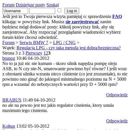
Forum
Dzisiejsze posty
Szukaj
Jeśli jest to Twoja pierwsza wizyta pamiętaj o: sprawdzeniu
FAQ
klikając w powyższy link. Musisz
się zarejestrować
zanim
będziesz mógł dodawać posty: kliknij powyższy link, aby się
zarejestrować. Aby rozpocząć przeglądanie wiadomości wybierz
forum które chcesz odwiedzić.
Forum
>
Serwis BMW 7
>
LPG / CNG
>
Wątek:
Regulacja LPG - czy taka metoda jest dobra/bezpieczna?
Strona 3 z 3
Pierwszy
1
2
3
brunoz
10:46 04-10-2012
No to ja już nic nie kumam - skoro silnik napędza pompę oleju
ASB, to N czy nie-N, smarowanie powinno być równe? I jeśli wraz
z obrotami silnika wzrasta nieco ciśnienie (co jest zrozumiałe), to nie
powinno ono ginąć do jakiegoś minimalnego poziomu na N + 5000
rpm a wzrastać do nebotycznych wartości przy D + 5000 rpm?
Odpowiedz
BRABUS
11:49 04-10-2012
no ale na pewno jest tez jakis regulator cisnienia, ktory ustala
maximum tego cisnienia.
Odpowiedz
Kołtun
13:02 05-10-2012