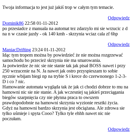
Twoja informacja to jest już jakiś trop w całym tym temacie.
Odpowiedz
Dominik86
22:58 01-11-2012
po przesiadce z manuala na automat tez zdarzylo mi sie wrzucic z d
na n w czasie jazdy - ok 140 kmh - skrzynia wciaz cala zf 6hp
Odpowiedz
ManiacDrifting
23:24 01-11-2012
Idąc tym tropem można by powiedzieć że nie można rozgrzewać
samochodu bo przecież skrzynia nie ma smarowania.
Ja potwierdze że nic sie nie stanie tak jak pisał BOSS nawet i przy
250 wrzucenie na N. Ja nawet jak ostro przyspieszam to sobie
ręcznie wbijam biegi np na trybie S i krece do czerwnonego 1-2-3-
D i co ? nic.
Hamowanie automata wygląda tak że jak ci chodzi dobrze to mu na
hamowni nic sie nie stanie. A jak wczesniej są jakieś przeciągania
biegów szarpnięcia czy nie płynna praca to owszem
prawdopodobnie na hamowni skrzynia wyzionie resztki życia.
Gdyż na hamowni bardzo skrzynia jest obciążana. Ale zdrowa sie
tylko uśmieje i spyta Cooo? Tylko tyle ehhh nawet nic nie
poczułam.
Odpowiedz