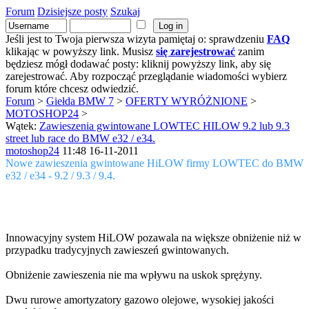
Forum
Dzisiejsze posty
Szukaj
Jeśli jest to Twoja pierwsza wizyta pamiętaj o: sprawdzeniu
FAQ
klikając w powyższy link. Musisz
się zarejestrować
zanim
będziesz mógł dodawać posty: kliknij powyższy link, aby się
zarejestrować. Aby rozpocząć przeglądanie wiadomości wybierz
forum które chcesz odwiedzić.
Forum
>
Giełda BMW 7
>
OFERTY WYRÓŻNIONE
>
MOTOSHOP24
>
Wątek:
Zawieszenia gwintowane LOWTEC HILOW 9.2 lub 9.3
street lub race do BMW e32 / e34.
motoshop24
11:48 16-11-2011
Nowe zawieszenia gwintowane HiLOW firmy LOWTEC do BMW
e32 / e34 - 9.2 / 9.3 / 9.4.
Innowacyjny system HiLOW pozawala na większe obniżenie niż w
przypadku tradycyjnych zawieszeń gwintowanych.
Obniżenie zawieszenia nie ma wpływu na uskok sprężyny.
Dwu rurowe amortyzatory gazowo olejowe, wysokiej jakości