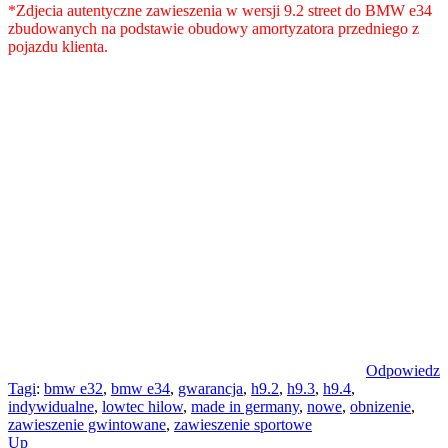
*Zdjecia autentyczne zawieszenia w wersji 9.2 street do BMW e34
zbudowanych na podstawie obudowy amortyzatora przedniego z
pojazdu klienta.
Odpowiedz
Tagi
:
bmw e32
,
bmw e34
,
gwarancja
,
h9.2
,
h9.3
,
h9.4
,
indywidualne
,
lowtec hilow
,
made in germany
,
nowe
,
obnizenie
,
zawieszenie gwintowane
,
zawieszenie sportowe
Up