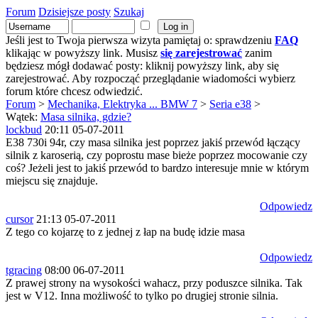
Forum
Dzisiejsze posty
Szukaj
Jeśli jest to Twoja pierwsza wizyta pamiętaj o: sprawdzeniu
FAQ
klikając w powyższy link. Musisz
się zarejestrować
zanim
będziesz mógł dodawać posty: kliknij powyższy link, aby się
zarejestrować. Aby rozpocząć przeglądanie wiadomości wybierz
forum które chcesz odwiedzić.
Forum
>
Mechanika, Elektryka ... BMW 7
>
Seria e38
>
Wątek:
Masa silnika, gdzie?
lockbud
20:11 05-07-2011
E38 730i 94r, czy masa silnika jest poprzez jakiś przewód łączący
silnik z karoserią, czy poprostu mase bieże poprzez mocowanie czy
coś? Jeżeli jest to jakiś przewód to bardzo interesuje mnie w którym
miejscu się znajduje.
Odpowiedz
cursor
21:13 05-07-2011
Z tego co kojarzę to z jednej z łap na budę idzie masa
Odpowiedz
tgracing
08:00 06-07-2011
Z prawej strony na wysokości wahacz, przy poduszce silnika. Tak
jest w V12. Inna możliwość to tylko po drugiej stronie silnia.