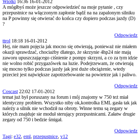
Wiotki
16:36 16-01-2012
A mógłbyś może jeszcze odpowiedzieć na moje pytanie , czy
przepustnice na włączonym zapłonie bądź na na zapalonym silniku
na P powinny się otwierać do końca czy dopiero podczas jazdy (D)
?
Odpowiedz
ttrol
18:18 16-01-2012
Hej, nie mam pojęcia jak mocno się otwierają, ponieważ nie miałem
okazji sprawdzać, chociażby dlatego, że skrzynie 4hp24 nie mają
zaworu upuszczającego ciśnienie z pompy skrzyni, a co za tym idzie
nie wolno robić przygazówek na luzie. Podejrzewam, że otwierają
się mocno tylko podczas jazdy jak jest duże obciążenie, wtedy
przecież jest największe zapotrzebowanie na powietrze jak i paliwo.
Odpowiedz
Coscast
22:02 17-01-2012
temat już był poruszany na forum i mój znajomy w 750 też miał
identyczny problem. Wszystko niby ok,kontrolka EML gasła tak jak
należy a silnik nie wchodził na obroty. Winne temu są zegary w
których znajduje sie moduł sterujący przepustnicami. Załatw drugie
zegary od 750 i bedzie śmigał.
Odpowiedz
Tagi
:
e32
,
eml
,
przepustnice
,
v12