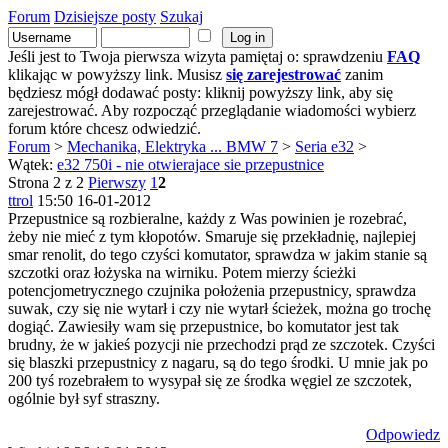
Forum
Dzisiejsze posty
Szukaj
Jeśli jest to Twoja pierwsza wizyta pamiętaj o: sprawdzeniu
FAQ
klikając w powyższy link. Musisz
się zarejestrować
zanim
będziesz mógł dodawać posty: kliknij powyższy link, aby się
zarejestrować. Aby rozpocząć przeglądanie wiadomości wybierz
forum które chcesz odwiedzić.
Forum
>
Mechanika, Elektryka ... BMW 7
>
Seria e32
>
Wątek:
e32 750i - nie otwierajace sie przepustnice
Strona 2 z 2
Pierwszy
1
2
ttrol
15:50 16-01-2012
Przepustnice są rozbieralne, każdy z Was powinien je rozebrać,
żeby nie mieć z tym kłopotów. Smaruje się przekładnię, najlepiej
smar renolit, do tego czyści komutator, sprawdza w jakim stanie są
szczotki oraz łożyska na wirniku. Potem mierzy ścieżki
potencjometrycznego czujnika położenia przepustnicy, sprawdza
suwak, czy się nie wytarł i czy nie wytarł ścieżek, można go trochę
dogiąć. Zawiesiły wam się przepustnice, bo komutator jest tak
brudny, że w jakieś pozycji nie przechodzi prąd ze szczotek. Czyści
się blaszki przepustnicy z nagaru, są do tego środki. U mnie jak po
200 tyś rozebrałem to wysypał się ze środka węgiel ze szczotek,
ogólnie był syf straszny.
Odpowiedz