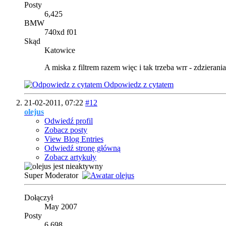
Posty
6,425
BMW
740xd f01
Skąd
Katowice
A miska z filtrem razem więc i tak trzeba wrr - zdzieran
Odpowiedz z cytatem
21-02-2011,
07:22
#12
olejus
Odwiedź profil
Zobacz posty
View Blog Entries
Odwiedź stronę główną
Zobacz artykuły
Super Moderator
Dołączył
May 2007
Posty
6,698