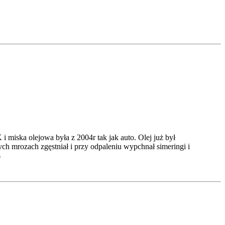
 miska olejowa była z 2004r tak jak auto. Olej już był
ch mrozach zgęstniał i przy odpaleniu wypchnał simeringi i
s