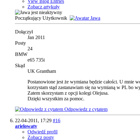
View Blog Entries
Zobacz artykuły
Początkujący Użytkownik
Dołączył
Jan 2011
Posty
24
BMW
e65 735i
Skąd
UK Grantham
Postanowione jest że wymiana będzie całości. U mnie woł
korzystam stąd zastanawiam się na wymianą w PL bo wyb
Zatem skorzystam z opcji kolegi Olejusa.
Dzięki wszystkim za pomoc.
Odpowiedz z cytatem
22-04-2011,
17:29
#16
arielowaty
Odwiedź profil
Zobacz posty