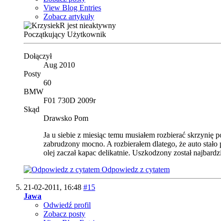
View Blog Entries
Zobacz artykuły
Początkujący Użytkownik
Dołączył
Aug 2010
Posty
60
BMW
F01 730D 2009r
Skąd
Drawsko Pom
Ja u siebie z miesiąc temu musiałem rozbierać skrzynię 
zabrudzony mocno. A rozbierałem dlatego, że auto stało
olej zaczał kapac delikatnie. Uszkodzony został najbard
Odpowiedz z cytatem
21-02-2011,
16:48
#15
Jawa
Odwiedź profil
Zobacz posty