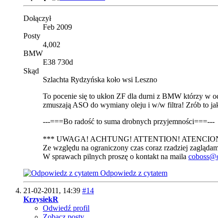
Dołączył
Feb 2009
Posty
4,002
BMW
E38 730d
Skąd
Szlachta Rydzyńska koło wsi Leszno
To pocenie się to ukłon ZF dla durni z BMW którzy w odr
zmuszają ASO do wymiany oleju i w/w filtra! Zrób to jak 
---===Bo radość to suma drobnych przyjemności===---
*** UWAGA! ACHTUNG! ATTENTION! ATENCION
Ze względu na ograniczony czas coraz rzadziej zaglądam
W sprawach pilnych proszę o kontakt na maila
coboss@o
Odpowiedz z cytatem
21-02-2011,
14:39
#14
KrzysiekR
Odwiedź profil
Zobacz posty