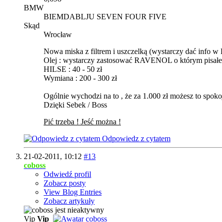
BMW
BIEMDABLJU SEVEN FOUR FIVE
Skąd
Wrocław
Nowa miska z filtrem i uszczelką (wystarczy dać info w
Olej : wystarczy zastosować RAVENOL o którym pisał
HILSE : 40 - 50 zł
Wymiana : 200 - 300 zł
Ogólnie wychodzi na to , że za 1.000 zł możesz to spoko
Dzięki Sebek / Boss
Pić trzeba ! Jeść można !
Odpowiedz z cytatem
21-02-2011,
10:12
#13
coboss
Odwiedź profil
Zobacz posty
View Blog Entries
Zobacz artykuły
Vip
Vip