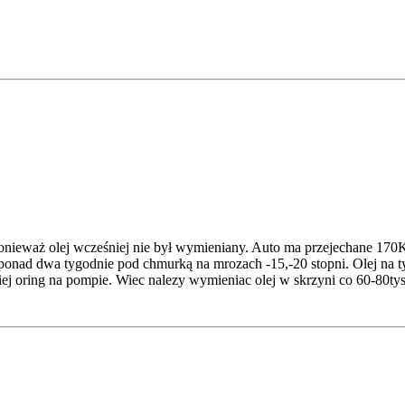
ponieważ olej wcześniej nie był wymieniany. Auto ma przejechane 170K i
 ponad dwa tygodnie pod chmurką na mrozach -15,-20 stopni. Olej na ty
ziej oring na pompie. Wiec nalezy wymieniac olej w skrzyni co 60-80ty