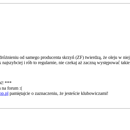
óżnieniu od samego producenta skrzyń (ZF) twierdzą, że oleju w niej s
najszybciej i rób to regularnie, nie czekaj aż zaczną występować taki
! ***
 na forum :(
p.pl
pamiętajcie o zaznaczeniu, że jesteście klubowiczami!