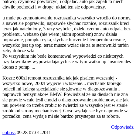
paliwo, czynnosc powtorzyc, i odpalac. auto jak zapali to niech
chwile pochodzi i w droge, uklad ten sie odpowietrzy.
u mnie po zremontowaniu rozrusznika wszystko wrocilo do normy,
a nawet sie poprawilo, naprawde slychac roznice, rozrusznik kreci
teraz jak natchniony, 3 razy szybciej, dzieki czemu auto odpala bez
problemu, webasto (nie wiem jakim sposobem) znow dziala
poprawnie, pompka cyka, slychac huczenie i temperatura rosnie,
wszystko jest tip top. teraz musze wziac sie za te sterowniki turbin
zeby dobrze szla.
Po wszystkim nie bede komentowal wypowiedzi co niektorych
uzytkownikow wypowiadajacych sie w tym watku np "usmierciles
ktoras z pomp"...
Koszt: 600zl remont rozrusznika tak jak pisalem wczesniej -
wszystko nowe, 200zl wyjecie i wlozenie... mechanik ktorego
polecil mi kolega specjalizuje sie glownie w diagnozowaniu i
naprawch benzyniakow BMW. Powiedzial ze na dieslach nie zna
sie prawie wcale jesli chodzi o diagnozowanie problemow, ale jak
mu powiem co trzeba zrobic to twierdzi ze wszystko jest w stanie
zrobic od strony mechanicznej. Gosc wydaje sie byc naprawde w
porzadku, cena wydaje mi sie bardzo przystepna za ta robote.
Odpowiedz
coboss
09:28 07-01-2011