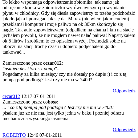
To lekko wspomaga odpowietrzanie zbiornika, tak samo jak
odkręcanie korka w zbiorniczku wyrównawczym po wymianie
płynu w chłodnicy. Gdy się diesla zapowietrzy to trzeba podchodzić
jak do jajka i pomagać jak się da. Mi raz (nie wiem jakim cudem)
przekłamał komputer i moje paliwo na ok 30km skończyło się
nagle. Tak auto zapowietrzyłem (odpaliłem na chama i km na stację
jechałem powoli), że nie mogłem nawet nalać paliwa! Napstrykałem
ok 5 litrów i zrobiłem to co opisałem wyżej. Pochodził sobie na
uboczu na stacji trochę czasu i dopiero podjechałem go do
tankować...
Zamieszczone przez
cezar012
:
"usmierciles ktoras z pomp"...
Pogadamy za kilka miesięcy czy nie dostały po dupie :) i co z tą
pompą pod podłogą? Jest czy nie ma w 740d?
Odpowiedz
cezar012
12:17 07-01-2011
Zamieszczone przez
coboss
:
... i co z tą pompą pod podłogą? Jest czy nie ma w 740d?
pisalem juz ze nie ma. jest tylko jedna w baku i pozniej odrazu
mechaniczna wysokiego cisnienia.
Odpowiedz
ROBERTO
12:46 07-01-2011