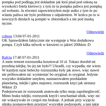
pompka pod podłogą jest dokładnie jak ktoś pisał pod osłoną na
wysokości fotela kierowcy z tym że ta pompka paliwa jest pompką
od webasto. Ja również zapowietrzylem moje autko z tym że po
wlaniu paliwa nie bylo problemu z odpaleniem. W końcu po to w
nowszych dieslach są pompki w zbiornikach a nie pod maską
ręczne.
Odpowiedz
coboss
13:04 07-01-2011
OK Sprawdziłem faktycznie nie występuje u Was dodatkowa
pompa. Czyli kilka stówek w kieszeni co jakieś 200kkm :D
Odpowiedz
Rafciu
17:40 07-01-2011
A mnie remont rozrusznika kosztował 10 zł. Tokarz dorobił mi
przednią tulejkę, bo jej nie było?! Ukradli, czy wypadła, nie wiem.
W każdym razie bebechy rozrusznika były jak nowe, więc nawet
nie próbowałem nic wymieniać bo oryginał, to oryginał. Jedynie
wszystko dokładnie umyłem, nasmarowałem przekładnie
planetarną, tulejki i gites majonez, rozrusznik kręci jak siemasz
Wiktor :D
Podejrzewam że rozrusznik uratowała tylko moja zapobiegliwość.
Mimo braku tulejki, rozrusznik kręcił i uruchamiał silnik, więc nic
nie wskazywało że czegoś mu brakuje. A jednak przy wyjęciu
silnika postanowiłem przejrzeć wszystkie podzespoły, a tam takie