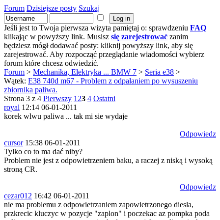
Forum
Dzisiejsze posty
Szukaj
Jeśli jest to Twoja pierwsza wizyta pamiętaj o: sprawdzeniu
FAQ
klikając w powyższy link. Musisz
się zarejestrować
zanim
będziesz mógł dodawać posty: kliknij powyższy link, aby się
zarejestrować. Aby rozpocząć przeglądanie wiadomości wybierz
forum które chcesz odwiedzić.
Forum
>
Mechanika, Elektryka ... BMW 7
>
Seria e38
>
Wątek:
E38 740d m67 - Problem z odpalaniem po wysuszeniu
zbiornika paliwa.
Strona 3 z 4
Pierwszy
1
2
3
4
Ostatni
royal
12:14 06-01-2011
korek wlwu paliwa ... tak mi sie wydaje
Odpowiedz
cursor
15:38 06-01-2011
Tylko co to ma dać niby?
Problem nie jest z odpowietrzeniem baku, a raczej z niską i wysoką
stroną CR.
Odpowiedz
cezar012
16:42 06-01-2011
nie ma problemu z odpowietrzaniem zapowietrzonego diesla,
przkrecic kluczyc w pozycje "zaplon" i poczekac az pompka poda