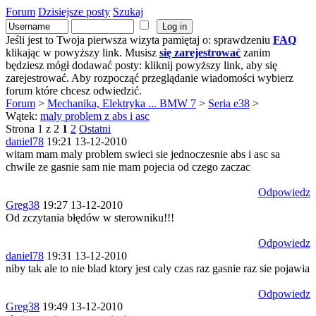
Forum
Dzisiejsze posty
Szukaj
Jeśli jest to Twoja pierwsza wizyta pamiętaj o: sprawdzeniu
FAQ
klikając w powyższy link. Musisz
się zarejestrować
zanim
będziesz mógł dodawać posty: kliknij powyższy link, aby się
zarejestrować. Aby rozpocząć przeglądanie wiadomości wybierz
forum które chcesz odwiedzić.
Forum
>
Mechanika, Elektryka ... BMW 7
>
Seria e38
>
Wątek:
maly problem z abs i asc
Strona 1 z 2
1
2
Ostatni
daniel78
19:21 13-12-2010
witam mam maly problem swieci sie jednoczesnie abs i asc sa
chwile ze gasnie sam nie mam pojecia od czego zaczac
Odpowiedz
Greg38
19:27 13-12-2010
Od zczytania błędów w sterowniku!!!
Odpowiedz
daniel78
19:31 13-12-2010
niby tak ale to nie blad ktory jest caly czas raz gasnie raz sie pojawia
Odpowiedz
Greg38
19:49 13-12-2010