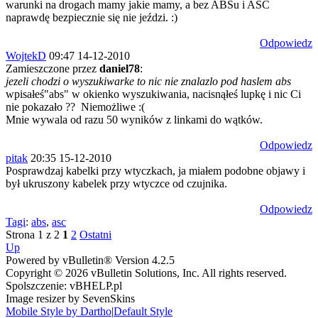
warunki na drogach mamy jakie mamy, a bez ABSu i ASC
naprawdę bezpiecznie się nie jeździ. :)
Odpowiedz
WojtekD
09:47 14-12-2010
Zamieszczone przez
daniel78
:
jezeli chodzi o wyszukiwarke to nic nie znalazlo pod haslem abs
wpisałeś"abs" w okienko wyszukiwania, nacisnąłeś lupkę i nic Ci
nie pokazało ??
Niemożliwe :(
Mnie wywala od razu 50 wyników z linkami do wątków.
Odpowiedz
pitak
20:35 15-12-2010
Posprawdzaj kabelki przy wtyczkach, ja miałem podobne objawy i
był ukruszony kabelek przy wtyczce od czujnika.
Odpowiedz
Tagi
:
abs
,
asc
Strona 1 z 2
1
2
Ostatni
Up
Powered by vBulletin® Version 4.2.5
Copyright © 2026 vBulletin Solutions, Inc. All rights reserved.
Spolszczenie: vBHELP.pl
Image resizer by SevenSkins
Mobile Style by Dartho
|
Default Style