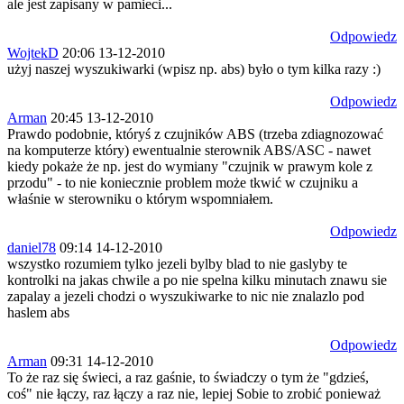
ale jest zapisany w pamieci...
Odpowiedz
WojtekD
20:06 13-12-2010
użyj naszej wyszukiwarki (wpisz np. abs) było o tym kilka razy :)
Odpowiedz
Arman
20:45 13-12-2010
Prawdo podobnie, któryś z czujników ABS (trzeba zdiagnozować
na komputerze który) ewentualnie sterownik ABS/ASC - nawet
kiedy pokaże że np. jest do wymiany "czujnik w prawym kole z
przodu" - to nie koniecznie problem może tkwić w czujniku a
właśnie w sterowniku o którym wspomniałem.
Odpowiedz
daniel78
09:14 14-12-2010
wszystko rozumiem tylko jezeli bylby blad to nie gaslyby te
kontrolki na jakas chwile a po nie spelna kilku minutach znawu sie
zapalay a jezeli chodzi o wyszukiwarke to nic nie znalazlo pod
haslem abs
Odpowiedz
Arman
09:31 14-12-2010
To że raz się świeci, a raz gaśnie, to świadczy o tym że "gdzieś,
coś" nie łączy, raz łączy a raz nie, lepiej Sobie to zrobić ponieważ