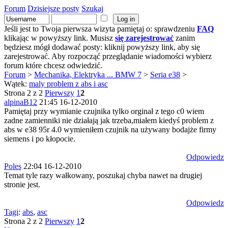
Forum
Dzisiejsze posty
Szukaj
Jeśli jest to Twoja pierwsza wizyta pamiętaj o: sprawdzeniu
FAQ
klikając w powyższy link. Musisz
się zarejestrować
zanim
będziesz mógł dodawać posty: kliknij powyższy link, aby się
zarejestrować. Aby rozpocząć przeglądanie wiadomości wybierz
forum które chcesz odwiedzić.
Forum
>
Mechanika, Elektryka ... BMW 7
>
Seria e38
>
Wątek:
maly problem z abs i asc
Strona 2 z 2
Pierwszy
1
2
alpinaB12
21:45 16-12-2010
Pamiętaj przy wymianie czujnika tylko orginał z tego c0 wiem
zadne zamienniki nie działają jak trzeba,miałem kiedyś problem z
abs w e38 95r 4.0 wymieniłem czujnik na używany bodajże firmy
siemens i po kłopocie.
Odpowiedz
Poles
22:04 16-12-2010
Temat tyle razy wałkowany, poszukaj chyba nawet na drugiej
stronie jest.
Odpowiedz
Tagi
:
abs
,
asc
Strona 2 z 2
Pierwszy
1
2