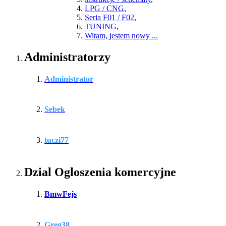
LPG / CNG
,
Seria F01 / F02
,
TUNING
,
Witam, jestem nowy ...
Administratorzy
Administrator
Sebek
tuczi77
Dzial Ogloszenia komercyjne
BmwFejs
Greg38