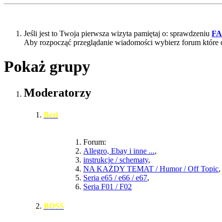
Jeśli jest to Twoja pierwsza wizyta pamiętaj o: sprawdzeniu
F
Aby rozpocząć przeglądanie wiadomości wybierz forum które 
Pokaż grupy
Moderatorzy
Bezi
Forum:
Allegro, Ebay i inne ...
,
instrukcje / schematy
,
NA KAŻDY TEMAT / Humor / Off Topic
,
Seria e65 / e66 / e67
,
Seria F01 / F02
BOSS