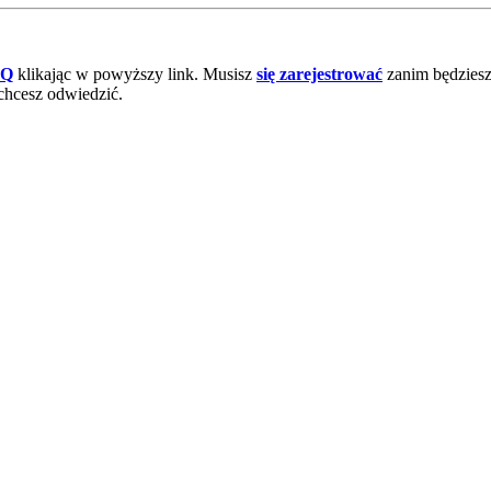
AQ
klikając w powyższy link. Musisz
się zarejestrować
zanim będziesz 
chcesz odwiedzić.