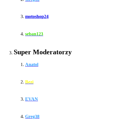
motoshop24
seban123
Super Moderatorzy
Anatol
Bezi
EVAN
Greg38