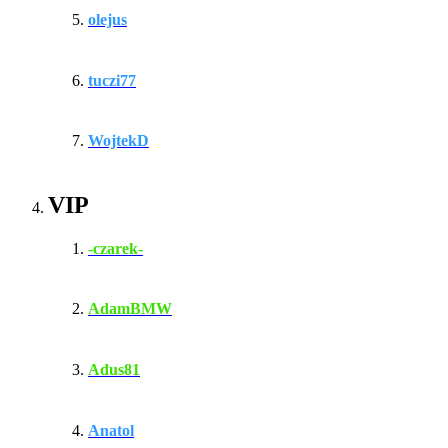
olejus
tuczi77
WojtekD
VIP
-czarek-
AdamBMW
Adus81
Anatol