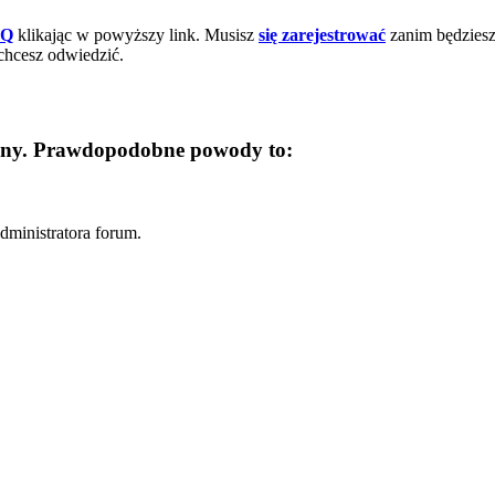
AQ
klikając w powyższy link. Musisz
się zarejestrować
zanim będziesz 
chcesz odwiedzić.
trony. Prawdopodobne powody to:
dministratora forum.