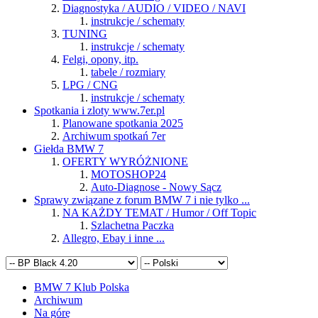
Diagnostyka / AUDIO / VIDEO / NAVI
instrukcje / schematy
TUNING
instrukcje / schematy
Felgi, opony, itp.
tabele / rozmiary
LPG / CNG
instrukcje / schematy
Spotkania i zloty www.7er.pl
Planowane spotkania 2025
Archiwum spotkań 7er
Giełda BMW 7
OFERTY WYRÓŻNIONE
MOTOSHOP24
Auto-Diagnose - Nowy Sącz
Sprawy związane z forum BMW 7 i nie tylko ...
NA KAŻDY TEMAT / Humor / Off Topic
Szlachetna Paczka
Allegro, Ebay i inne ...
BMW 7 Klub Polska
Archiwum
Na górę