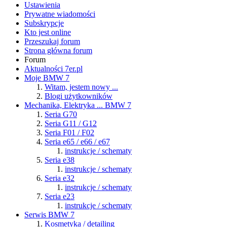
Ustawienia
Prywatne wiadomości
Subskrypcje
Kto jest online
Przeszukaj forum
Strona główna forum
Forum
Aktualności 7er.pl
Moje BMW 7
Witam, jestem nowy ...
Blogi użytkowników
Mechanika, Elektryka ... BMW 7
Seria G70
Seria G11 / G12
Seria F01 / F02
Seria e65 / e66 / e67
instrukcje / schematy
Seria e38
instrukcje / schematy
Seria e32
instrukcje / schematy
Seria e23
instrukcje / schematy
Serwis BMW 7
Kosmetyka / detailing