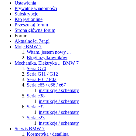
Ustawienia
Prywatne wiadomości
Subskrypcje
Kto jest online
Przeszukaj forum
Strona główna forum
Forum
Aktualności 7er.pl
Moje BMW 7
Witam, jestem nowy ...
Blogi użytkowników
Mechanika, Elektryka ... BMW 7
Seria G70
Seria G11 / G12
Seria F01 / F02
Seria e65 / e66 / e67
instrukcje / schematy
Seria e38
instrukcje / schematy
Seria e32
instrukcje / schematy
Seria e23
instrukcje / schematy
Serwis BMW 7
Kosmetyka / detailing