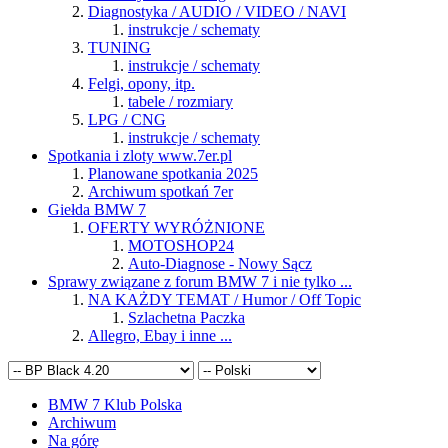
Diagnostyka / AUDIO / VIDEO / NAVI
instrukcje / schematy
TUNING
instrukcje / schematy
Felgi, opony, itp.
tabele / rozmiary
LPG / CNG
instrukcje / schematy
Spotkania i zloty www.7er.pl
Planowane spotkania 2025
Archiwum spotkań 7er
Giełda BMW 7
OFERTY WYRÓŻNIONE
MOTOSHOP24
Auto-Diagnose - Nowy Sącz
Sprawy związane z forum BMW 7 i nie tylko ...
NA KAŻDY TEMAT / Humor / Off Topic
Szlachetna Paczka
Allegro, Ebay i inne ...
BMW 7 Klub Polska
Archiwum
Na górę