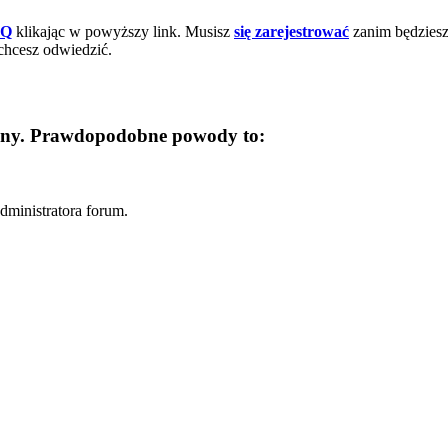
AQ
klikając w powyższy link. Musisz
się zarejestrować
zanim będziesz 
chcesz odwiedzić.
trony. Prawdopodobne powody to:
dministratora forum.