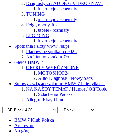
Diagnostyka / AUDIO / VIDEO / NAVI
instrukcje / schematy
TUNING
instrukcje / schematy
Felgi, opony, itp.
tabele / rozmiary
LPG / CNG
instrukcje / schematy
Spotkania i zloty www.7er.pl
Planowane spotkania 2025
Archiwum spotkań 7er
Giełda BMW 7
OFERTY WYRÓŻNIONE
MOTOSHOP24
Auto-Diagnose - Nowy Sącz
Sprawy związane z forum BMW 7 i nie tylko ...
NA KAŻDY TEMAT / Humor / Off Topic
Szlachetna Paczka
Allegro, Ebay i inne ...
BMW 7 Klub Polska
Archiwum
Na górę