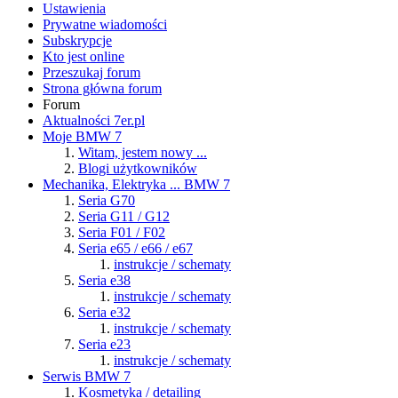
Ustawienia
Prywatne wiadomości
Subskrypcje
Kto jest online
Przeszukaj forum
Strona główna forum
Forum
Aktualności 7er.pl
Moje BMW 7
Witam, jestem nowy ...
Blogi użytkowników
Mechanika, Elektryka ... BMW 7
Seria G70
Seria G11 / G12
Seria F01 / F02
Seria e65 / e66 / e67
instrukcje / schematy
Seria e38
instrukcje / schematy
Seria e32
instrukcje / schematy
Seria e23
instrukcje / schematy
Serwis BMW 7
Kosmetyka / detailing