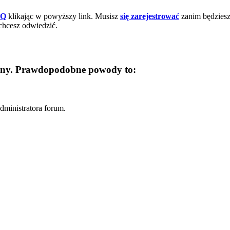
AQ
klikając w powyższy link. Musisz
się zarejestrować
zanim będziesz 
chcesz odwiedzić.
trony. Prawdopodobne powody to:
dministratora forum.