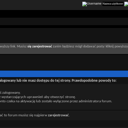
wyższy link. Musisz
się zarejestrować
zanim będziesz mógł dodawać posty: kliknij powyższy 
zalogowany lub nie masz dostępu do tej strony. Prawdopodobne powody to:
eś zalogowany.
z wystarczających uprawnień aby otworzyć stronę.
nto czeka na aktywację lub zostało wyłączone przez administratora forum.
ać to forum musisz się najpierw
zarejestrować
.