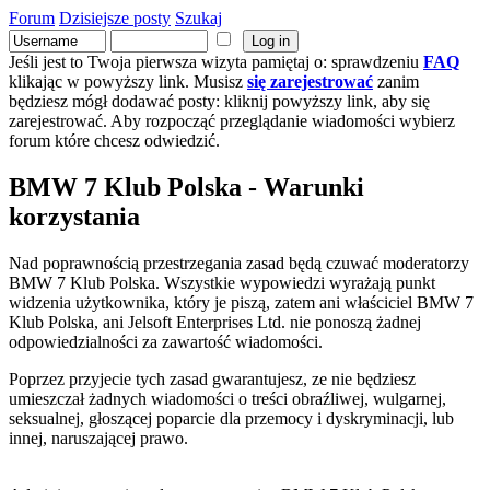
Forum
Dzisiejsze posty
Szukaj
Jeśli jest to Twoja pierwsza wizyta pamiętaj o: sprawdzeniu
FAQ
klikając w powyższy link. Musisz
się zarejestrować
zanim
będziesz mógł dodawać posty: kliknij powyższy link, aby się
zarejestrować. Aby rozpocząć przeglądanie wiadomości wybierz
forum które chcesz odwiedzić.
BMW 7 Klub Polska - Warunki
korzystania
Nad poprawnością przestrzegania zasad będą czuwać moderatorzy
BMW 7 Klub Polska. Wszystkie wypowiedzi wyrażają punkt
widzenia użytkownika, który je piszą, zatem ani właściciel BMW 7
Klub Polska, ani Jelsoft Enterprises Ltd. nie ponoszą żadnej
odpowiedzialności za zawartość wiadomości.
Poprzez przyjecie tych zasad gwarantujesz, ze nie będziesz
umieszczał żadnych wiadomości o treści obraźliwej, wulgarnej,
seksualnej, głoszącej poparcie dla przemocy i dyskryminacji, lub
innej, naruszającej prawo.