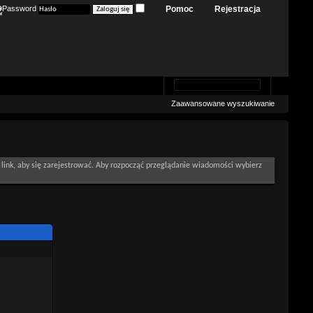
Pomoc
Rejestracja
Zaawansowane wyszukiwanie
link, aby się zarejestrować. Aby rozpocząć przeglądanie wiadomości wybierz