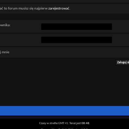
ać to forum musisz się najpierw
zarejestrować
.
ownika:
j mnie
Czasy w strefie GMT +1. Teraz jest
08:48
.