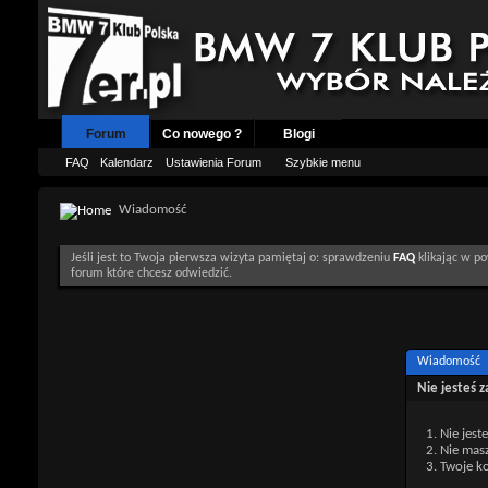
Forum
Co nowego ?
Blogi
FAQ
Kalendarz
Ustawienia Forum
Szybkie menu
Wiadomość
Jeśli jest to Twoja pierwsza wizyta pamiętaj o: sprawdzeniu
FAQ
klikając w po
forum które chcesz odwiedzić.
Wiadomość
Nie jesteś 
Nie jest
Nie mas
Twoje ko