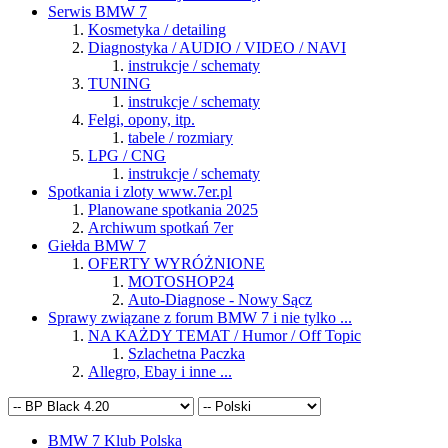
Serwis BMW 7
Kosmetyka / detailing
Diagnostyka / AUDIO / VIDEO / NAVI
instrukcje / schematy
TUNING
instrukcje / schematy
Felgi, opony, itp.
tabele / rozmiary
LPG / CNG
instrukcje / schematy
Spotkania i zloty www.7er.pl
Planowane spotkania 2025
Archiwum spotkań 7er
Giełda BMW 7
OFERTY WYRÓŻNIONE
MOTOSHOP24
Auto-Diagnose - Nowy Sącz
Sprawy związane z forum BMW 7 i nie tylko ...
NA KAŻDY TEMAT / Humor / Off Topic
Szlachetna Paczka
Allegro, Ebay i inne ...
BMW 7 Klub Polska