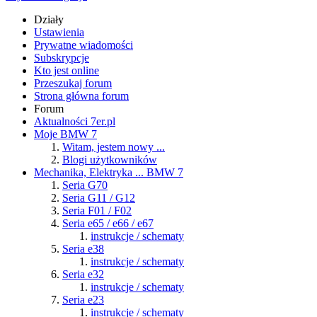
Działy
Ustawienia
Prywatne wiadomości
Subskrypcje
Kto jest online
Przeszukaj forum
Strona główna forum
Forum
Aktualności 7er.pl
Moje BMW 7
Witam, jestem nowy ...
Blogi użytkowników
Mechanika, Elektryka ... BMW 7
Seria G70
Seria G11 / G12
Seria F01 / F02
Seria e65 / e66 / e67
instrukcje / schematy
Seria e38
instrukcje / schematy
Seria e32
instrukcje / schematy
Seria e23
instrukcje / schematy