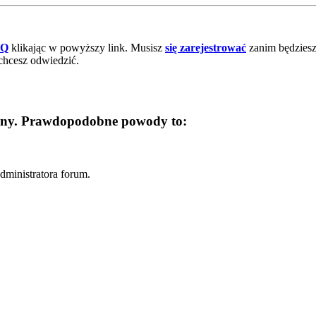
AQ
klikając w powyższy link. Musisz
się zarejestrować
zanim będziesz 
chcesz odwiedzić.
trony. Prawdopodobne powody to:
dministratora forum.