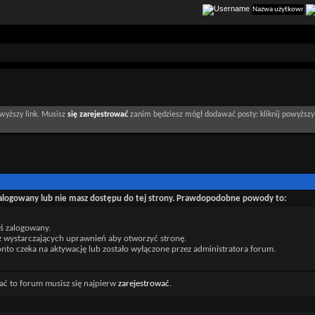
wyższy link. Musisz
się zarejestrować
zanim będziesz mógł dodawać posty: kliknij powyższy 
zalogowany lub nie masz dostępu do tej strony. Prawdopodobne powody to:
eś zalogowany.
z wystarczających uprawnień aby otworzyć stronę.
nto czeka na aktywację lub zostało wyłączone przez administratora forum.
ać to forum musisz się najpierw
zarejestrować
.