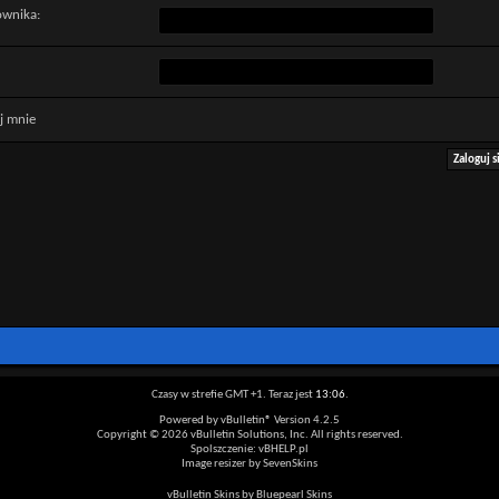
ownika:
j mnie
Czasy w strefie GMT +1. Teraz jest
13:06
.
Powered by vBulletin® Version 4.2.5
Copyright © 2026 vBulletin Solutions, Inc. All rights reserved.
Spolszczenie: vBHELP.pl
Image resizer by SevenSkins
vBulletin Skins by Bluepearl Skins