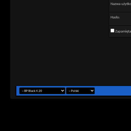
Nazwa użytk
Hasło:
Zapamięta