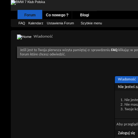
Forum
Co nowego ?
Blogi
FAQ
Kalendarz
Ustawienia Forum
Szybkie menu
Wiadomość
Jeśli jest to Twoja pierwsza wizyta pamiętaj o: sprawdzeniu
FAQ
klikając w po
forum które chcesz odwiedzić.
Wiadomość
Nie jesteś 
Nie jest
Nie mas
Twoje ko
Aby przegląd
Zaloguj się