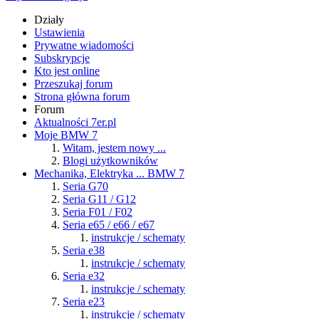
Działy
Ustawienia
Prywatne wiadomości
Subskrypcje
Kto jest online
Przeszukaj forum
Strona główna forum
Forum
Aktualności 7er.pl
Moje BMW 7
Witam, jestem nowy ...
Blogi użytkowników
Mechanika, Elektryka ... BMW 7
Seria G70
Seria G11 / G12
Seria F01 / F02
Seria e65 / e66 / e67
instrukcje / schematy
Seria e38
instrukcje / schematy
Seria e32
instrukcje / schematy
Seria e23
instrukcje / schematy