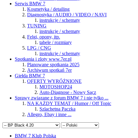
Serwis BMW 7
Kosmetyka / detailing
Diagnostyka / AUDIO / VIDEO / NAVI
instrukcje / schematy
TUNING
instrukcje / schematy
Felgi, opony, itp.
tabele / rozmiary
LPG / CNG
instrukcje / schematy
Spotkania i zloty www.7er.pl
Planowane spotkania 2025
Archiwum spotkań 7er
Giełda BMW 7
OFERTY WYRÓŻNIONE
MOTOSHOP24
Auto-Diagnose - Nowy Sącz
Sprawy związane z forum BMW 7 i nie tylko ...
NA KAŻDY TEMAT / Humor / Off Topic
Szlachetna Paczka
Allegro, Ebay i inne ...
BMW 7 Klub Polska