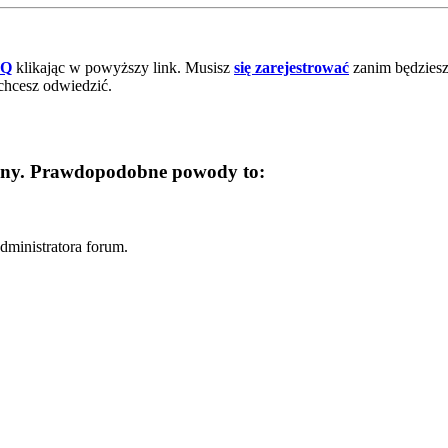
AQ
klikając w powyższy link. Musisz
się zarejestrować
zanim będziesz 
chcesz odwiedzić.
trony. Prawdopodobne powody to:
dministratora forum.