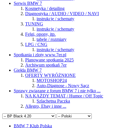
Serwis BMW 7
Kosmetyka / detailing
Diagnostyka / AUDIO / VIDEO / NAVI
instrukcje / schematy
TUNING
instrukcje / schematy
Felgi, opony, itp.
tabele / rozmiary
LPG / CNG
instrukcje / schematy
Spotkania i zloty www.7er.pl
Planowane spotkania 2025
Archiwum spotkań 7er
Giełda BMW 7
OFERTY WYRÓŻNIONE
MOTOSHOP24
Auto-Diagnose - Nowy Sącz
Sprawy związane z forum BMW 7 i nie tylko ...
NA KAŻDY TEMAT / Humor / Off Topic
Szlachetna Paczka
Allegro, Ebay i inne ...
BMW 7 Klub Polska