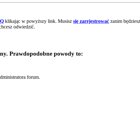
AQ
klikając w powyższy link. Musisz
się zarejestrować
zanim będziesz 
chcesz odwiedzić.
trony. Prawdopodobne powody to:
dministratora forum.