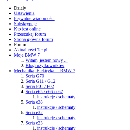
Działy
Ustawienia
Prywatne wiadomości
Subskrypcje
Kto jest online
Przeszukaj forum
Strona główna forum
Forum
Aktualności 7er.pl
Moje BMW 7
Witam, jestem nowy ...
Blogi użytkowników
Mechanika, Elektryka ... BMW 7
Seria G70
Seria G11 / G12
Seria F01 / F02
Seria e65 / e66 / e67
instrukcje / schematy
Seria e38
instrukcje / schematy
Seria e32
instrukcje / schematy
Seria e23
instrukcje / schematy