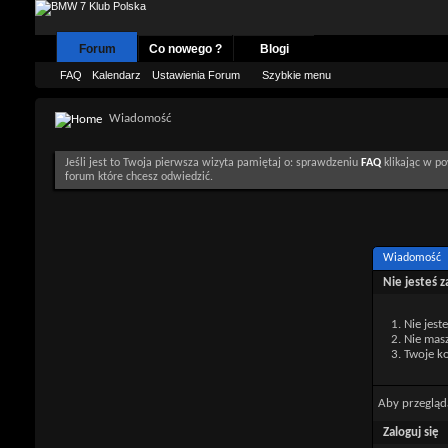
Forum
Co nowego ?
Blogi
FAQ
Kalendarz
Ustawienia Forum
Szybkie menu
Wiadomość
Jeśli jest to Twoja pierwsza wizyta pamiętaj o: sprawdzeniu
FAQ
klikając w po
forum które chcesz odwiedzić.
Wiadomość
Nie jesteś 
Nie jest
Nie mas
Twoje ko
Aby przegląd
Zaloguj się