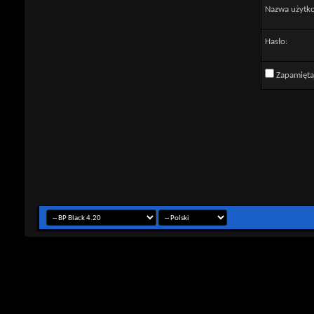
Nazwa użytk
Hasło:
Zapamięta