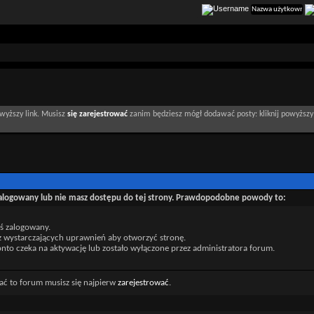
wyższy link. Musisz
się zarejestrować
zanim będziesz mógł dodawać posty: kliknij powyższy 
zalogowany lub nie masz dostępu do tej strony. Prawdopodobne powody to:
eś zalogowany.
z wystarczających uprawnień aby otworzyć stronę.
nto czeka na aktywację lub zostało wyłączone przez administratora forum.
ać to forum musisz się najpierw
zarejestrować
.