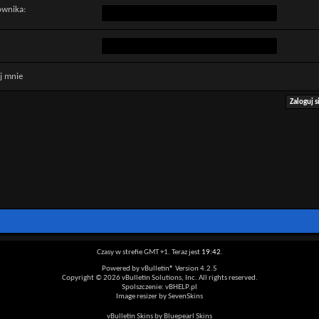
ownika:
j mnie
Czasy w strefie GMT +1. Teraz jest
19:42
.
Powered by vBulletin® Version 4.2.5
Copyright © 2026 vBulletin Solutions, Inc. All rights reserved.
Spolszczenie: vBHELP.pl
Image resizer by SevenSkins
vBulletin Skins by Bluepearl Skins