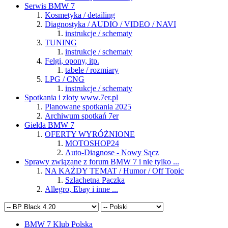
Serwis BMW 7
Kosmetyka / detailing
Diagnostyka / AUDIO / VIDEO / NAVI
instrukcje / schematy
TUNING
instrukcje / schematy
Felgi, opony, itp.
tabele / rozmiary
LPG / CNG
instrukcje / schematy
Spotkania i zloty www.7er.pl
Planowane spotkania 2025
Archiwum spotkań 7er
Giełda BMW 7
OFERTY WYRÓŻNIONE
MOTOSHOP24
Auto-Diagnose - Nowy Sącz
Sprawy związane z forum BMW 7 i nie tylko ...
NA KAŻDY TEMAT / Humor / Off Topic
Szlachetna Paczka
Allegro, Ebay i inne ...
BMW 7 Klub Polska