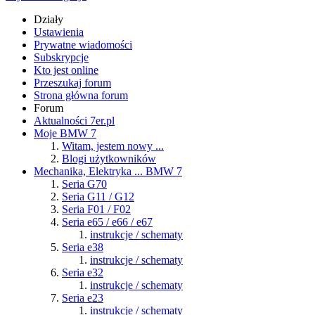
Działy
Ustawienia
Prywatne wiadomości
Subskrypcje
Kto jest online
Przeszukaj forum
Strona główna forum
Forum
Aktualności 7er.pl
Moje BMW 7
Witam, jestem nowy ...
Blogi użytkowników
Mechanika, Elektryka ... BMW 7
Seria G70
Seria G11 / G12
Seria F01 / F02
Seria e65 / e66 / e67
instrukcje / schematy
Seria e38
instrukcje / schematy
Seria e32
instrukcje / schematy
Seria e23
instrukcje / schematy