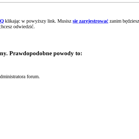
AQ
klikając w powyższy link. Musisz
się zarejestrować
zanim będziesz 
chcesz odwiedzić.
trony. Prawdopodobne powody to:
dministratora forum.