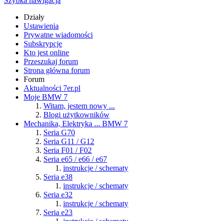
Szybka nawigacja
Działy
Ustawienia
Prywatne wiadomości
Subskrypcje
Kto jest online
Przeszukaj forum
Strona główna forum
Forum
Aktualności 7er.pl
Moje BMW 7
Witam, jestem nowy ...
Blogi użytkowników
Mechanika, Elektryka ... BMW 7
Seria G70
Seria G11 / G12
Seria F01 / F02
Seria e65 / e66 / e67
instrukcje / schematy
Seria e38
instrukcje / schematy
Seria e32
instrukcje / schematy
Seria e23