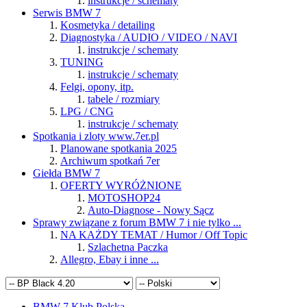
instrukcje / schematy
Serwis BMW 7
Kosmetyka / detailing
Diagnostyka / AUDIO / VIDEO / NAVI
instrukcje / schematy
TUNING
instrukcje / schematy
Felgi, opony, itp.
tabele / rozmiary
LPG / CNG
instrukcje / schematy
Spotkania i zloty www.7er.pl
Planowane spotkania 2025
Archiwum spotkań 7er
Giełda BMW 7
OFERTY WYRÓŻNIONE
MOTOSHOP24
Auto-Diagnose - Nowy Sącz
Sprawy związane z forum BMW 7 i nie tylko ...
NA KAŻDY TEMAT / Humor / Off Topic
Szlachetna Paczka
Allegro, Ebay i inne ...
BMW 7 Klub Polska