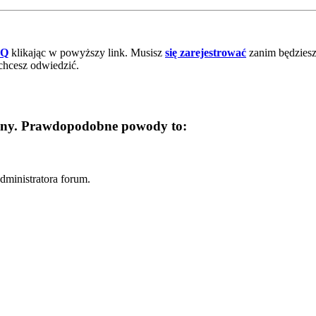
AQ
klikając w powyższy link. Musisz
się zarejestrować
zanim będziesz 
chcesz odwiedzić.
trony. Prawdopodobne powody to:
dministratora forum.