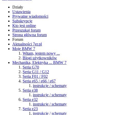
Działy
Ustawienia
Prywatne wiadomości
Subskrypcje
Kto jest online
Przeszukaj forum
Strona główna forum
Forum
Aktualności 7er.pl
Moje BMW 7
Witam, jestem nowy ...
Blogi użytkowników
Mechanika, Elektryka ... BMW 7
Seria G70
Seria G11 / G12
Seria F01 / F02
Seria e65 / e66 / e67
instrukcje / schematy
Seria e38
instrukcje / schematy
Seria e32
instrukcje / schematy
Seria e23
instrukcje / schematy