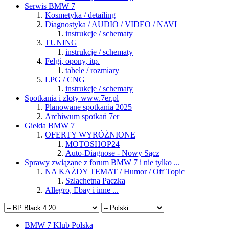
Serwis BMW 7
Kosmetyka / detailing
Diagnostyka / AUDIO / VIDEO / NAVI
instrukcje / schematy
TUNING
instrukcje / schematy
Felgi, opony, itp.
tabele / rozmiary
LPG / CNG
instrukcje / schematy
Spotkania i zloty www.7er.pl
Planowane spotkania 2025
Archiwum spotkań 7er
Giełda BMW 7
OFERTY WYRÓŻNIONE
MOTOSHOP24
Auto-Diagnose - Nowy Sącz
Sprawy związane z forum BMW 7 i nie tylko ...
NA KAŻDY TEMAT / Humor / Off Topic
Szlachetna Paczka
Allegro, Ebay i inne ...
BMW 7 Klub Polska