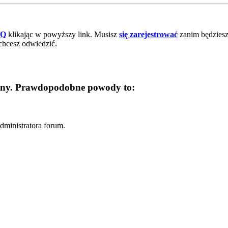
AQ
klikając w powyższy link. Musisz
się zarejestrować
zanim będziesz 
chcesz odwiedzić.
trony. Prawdopodobne powody to:
dministratora forum.