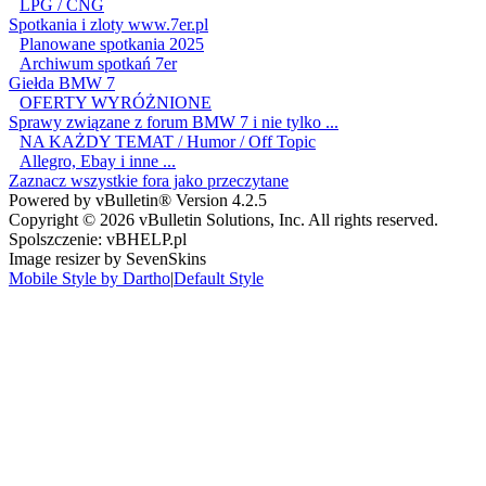
LPG / CNG
Spotkania i zloty www.7er.pl
Planowane spotkania 2025
Archiwum spotkań 7er
Giełda BMW 7
OFERTY WYRÓŻNIONE
Sprawy związane z forum BMW 7 i nie tylko ...
NA KAŻDY TEMAT / Humor / Off Topic
Allegro, Ebay i inne ...
Zaznacz wszystkie fora jako przeczytane
Powered by vBulletin® Version 4.2.5
Copyright © 2026 vBulletin Solutions, Inc. All rights reserved.
Spolszczenie: vBHELP.pl
Image resizer by SevenSkins
Mobile Style by Dartho
|
Default Style