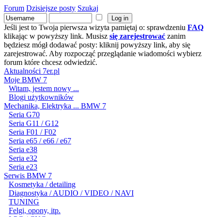
Forum
Dzisiejsze posty
Szukaj
Jeśli jest to Twoja pierwsza wizyta pamiętaj o: sprawdzeniu
FAQ
klikając w powyższy link. Musisz
się zarejestrować
zanim
będziesz mógł dodawać posty: kliknij powyższy link, aby się
zarejestrować. Aby rozpocząć przeglądanie wiadomości wybierz
forum które chcesz odwiedzić.
Aktualności 7er.pl
Moje BMW 7
Witam, jestem nowy ...
Blogi użytkowników
Mechanika, Elektryka ... BMW 7
Seria G70
Seria G11 / G12
Seria F01 / F02
Seria e65 / e66 / e67
Seria e38
Seria e32
Seria e23
Serwis BMW 7
Kosmetyka / detailing
Diagnostyka / AUDIO / VIDEO / NAVI
TUNING
Felgi, opony, itp.