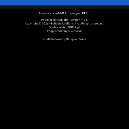
Czasy w strefie GMT +1. Teraz jest
13:13
.
Powered by vBulletin® Version 4.2.5
Copyright © 2026 vBulletin Solutions, Inc. All rights reserved.
Spolszczenie: vBHELP.pl
Image resizer by SevenSkins
vBulletin Skins by Bluepearl Skins