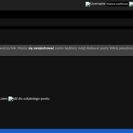
wyższy link. Musisz
się zarejestrować
zanim będziesz mógł dodawać posty: kliknij powyższy 
iczem