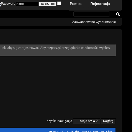
Pomoc
Rejestracja
Zaawansowane wyszukiwanie
link, aby się zarejestrować. Aby rozpocząć przeglądanie wiadomości wybierz
Szybka nawigacja
Moje BMW 7
Na górę