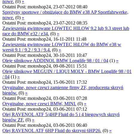
nowe.
(0)
»
Ostatni Post: motoshop24, 23-07-2012 08:40
Sprężyny sportowe / obniżające do BMW e38 AP Sportfahrwerke,
nowe.
(0)
»
Ostatni Post: motoshop24, 23-07-2012 08:35
Zawieszenia gwintowane LOWTEC HILOW 9.2 lub 9.3 street lub
race do BMW e32 / e34.
(0)
»
Ostatni Post: motoshop24, 16-11-2011 11:48
Zawieszenia gwintowane LOWTEC HiLOW do BMW e38 w
wersji 9.1 / 9.2 / 9.3 / 9.4.
(0)
»
Ostatni Post: motoshop24, 30-10-2011 10:47
Oleje silnikowe ADDINOL BMW Longlife 98 / 01 / 04
(1)
»
Ostatni Post: motoshop24, 09-08-2011 15:51
Oleje silnikowe MEGUIN / LIQUI MOLY - BMW Longlife 98 / 01
/ 04
(1)
»
Ostatni Post: motoshop24, 15-06-2011 17:32
Oryginalne, nowe częsci zamienne firmy ZF, producenta skrzyń
biegów.
(0)
»
Ostatni Post: motoshop24, 03-06-2011 07:28
Oryginalne, nowe czesci BMW, MINI.
(0)
»
Ostatni Post: motoshop24, 03-06-2011 07:12
Olej RAVENOL ATF 5/4HP Fluid do 5 i 4 biegowych skrzyń
biegów ZF.
(0)
»
Ostatni Post: motoshop24, 03-06-2011 06:40
Olej RAVENOL ATF 6HP Fluid do skrzyni 6HP26.
(0)
»