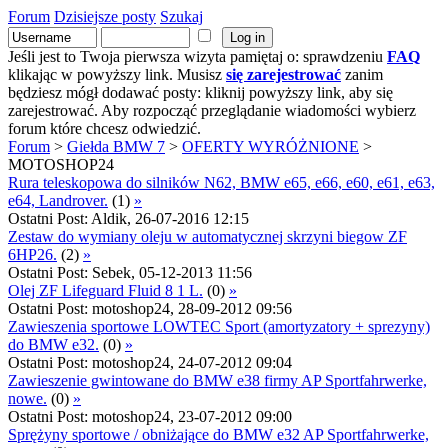
Forum
Dzisiejsze posty
Szukaj
Jeśli jest to Twoja pierwsza wizyta pamiętaj o: sprawdzeniu
FAQ
klikając w powyższy link. Musisz
się zarejestrować
zanim
będziesz mógł dodawać posty: kliknij powyższy link, aby się
zarejestrować. Aby rozpocząć przeglądanie wiadomości wybierz
forum które chcesz odwiedzić.
Forum
>
Giełda BMW 7
>
OFERTY WYRÓŻNIONE
>
MOTOSHOP24
Rura teleskopowa do silników N62, BMW e65, e66, e60, e61, e63,
e64, Landrover.
(1)
»
Ostatni Post: Aldik, 26-07-2016 12:15
Zestaw do wymiany oleju w automatycznej skrzyni biegow ZF
6HP26.
(2)
»
Ostatni Post: Sebek, 05-12-2013 11:56
Olej ZF Lifeguard Fluid 8 1 L.
(0)
»
Ostatni Post: motoshop24, 28-09-2012 09:56
Zawieszenia sportowe LOWTEC Sport (amortyzatory + sprezyny)
do BMW e32.
(0)
»
Ostatni Post: motoshop24, 24-07-2012 09:04
Zawieszenie gwintowane do BMW e38 firmy AP Sportfahrwerke,
nowe.
(0)
»
Ostatni Post: motoshop24, 23-07-2012 09:00
Sprężyny sportowe / obniżające do BMW e32 AP Sportfahrwerke,