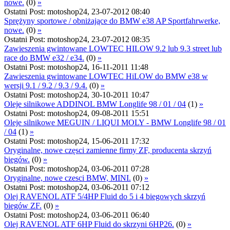
nowe.
(0)
»
Ostatni Post: motoshop24, 23-07-2012 08:40
Sprężyny sportowe / obniżające do BMW e38 AP Sportfahrwerke,
nowe.
(0)
»
Ostatni Post: motoshop24, 23-07-2012 08:35
Zawieszenia gwintowane LOWTEC HILOW 9.2 lub 9.3 street lub
race do BMW e32 / e34.
(0)
»
Ostatni Post: motoshop24, 16-11-2011 11:48
Zawieszenia gwintowane LOWTEC HiLOW do BMW e38 w
wersji 9.1 / 9.2 / 9.3 / 9.4.
(0)
»
Ostatni Post: motoshop24, 30-10-2011 10:47
Oleje silnikowe ADDINOL BMW Longlife 98 / 01 / 04
(1)
»
Ostatni Post: motoshop24, 09-08-2011 15:51
Oleje silnikowe MEGUIN / LIQUI MOLY - BMW Longlife 98 / 01
/ 04
(1)
»
Ostatni Post: motoshop24, 15-06-2011 17:32
Oryginalne, nowe częsci zamienne firmy ZF, producenta skrzyń
biegów.
(0)
»
Ostatni Post: motoshop24, 03-06-2011 07:28
Oryginalne, nowe czesci BMW, MINI.
(0)
»
Ostatni Post: motoshop24, 03-06-2011 07:12
Olej RAVENOL ATF 5/4HP Fluid do 5 i 4 biegowych skrzyń
biegów ZF.
(0)
»
Ostatni Post: motoshop24, 03-06-2011 06:40
Olej RAVENOL ATF 6HP Fluid do skrzyni 6HP26.
(0)
»