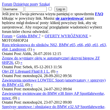
Forum
Dzisiejsze posty
Szukaj
Jeśli jest to Twoja pierwsza wizyta pamiętaj o: sprawdzeniu
FAQ
klikając w powyższy link. Musisz
się zarejestrować
zanim
będziesz mógł dodawać posty: kliknij powyższy link, aby się
zarejestrować. Aby rozpocząć przeglądanie wiadomości wybierz
forum które chcesz odwiedzić.
Forum
>
Giełda BMW 7
>
OFERTY WYRÓŻNIONE
>
MOTOSHOP24
Rura teleskopowa do silników N62, BMW e65, e66, e60, e61, e63,
e64, Landrover.
(1)
»
Ostatni Post: Aldik, 26-07-2016 12:15
Zestaw do wymiany oleju w automatycznej skrzyni biegow ZF
6HP26.
(2)
»
Ostatni Post: Sebek, 05-12-2013 11:56
Olej ZF Lifeguard Fluid 8 1 L.
(0)
»
Ostatni Post: motoshop24, 28-09-2012 09:56
Zawieszenia sportowe LOWTEC Sport (amortyzatory + sprezyny)
do BMW e32.
(0)
»
Ostatni Post: motoshop24, 24-07-2012 09:04
Zawieszenie gwintowane do BMW e38 firmy AP Sportfahrwerke,
nowe.
(0)
»
Ostatni Post: motoshop24, 23-07-2012 09:00
Sprężyny sportowe / obniżające do BMW e32 AP Sportfahrwerke,