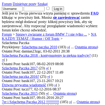
Forum
Dzisiejsze posty
Szukaj
Jeśli jest to Twoja pierwsza wizyta pamiętaj o: sprawdzeniu
FAQ
klikając w powyższy link. Musisz
się zarejestrować
zanim
będziesz mógł dodawać posty: kliknij powyższy link, aby się
zarejestrować. Aby rozpocząć przeglądanie wiadomości wybierz
forum które chcesz odwiedzić.
Forum
>
Sprawy związane z forum BMW 7 i nie tylko ...
>
NA
KAŻDY TEMAT / Humor / Off Topic
>
Szlachetna Paczka
Przyklejony:
Szlachetna paczka 2010
(183)
»
( ...
Ostatnia strona
)
Ostatni Post: damian23zgc, 03-02-2011 20:38
Szlachetna Paczka 2018 - kontynuujemy tą piękną tradycję?
(11)
»
( )
Ostatni Post: basik107, 08-02-2019 08:08
Szlachetna Paczka 2017
(23)
»
( )
Ostatni Post: basik107, 22-12-2017 11:49
Szlachetna paczka 2016?
(25)
»
( )
Ostatni Post: basik107, 23-11-2017 10:21
Dziwna prywatna wiadomość
(10)
»
( )
Ostatni Post: tuczi77, 02-12-2016 08:37
Szlachetna Paczka 2015
(50)
»
( ...
Ostatnia strona
)
Ostatni Post: basik107, 09-01-2016 20:27
7er i Szlachetna Paczka 2012 !!!!!!!!!!!
(185)
»
( ...
Ostatnia strona
)