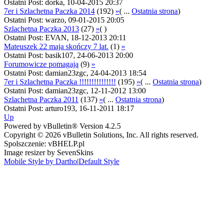
Ostatni Post: dorka, 10-04-2015 20:37
7er i Szlachetna Paczka 2014
(192)
»
( ...
Ostatnia strona
)
Ostatni Post: warzo, 09-01-2015 20:05
Szlachetna Paczka 2013
(27)
»
( )
Ostatni Post: EVAN, 18-12-2013 20:11
Mateuszek 22 maja skończy 7 lat.
(1)
»
Ostatni Post: basik107, 24-06-2013 20:00
Forumowicze pomagają
(9)
»
Ostatni Post: damian23zgc, 24-04-2013 18:54
7er i Szlachetna Paczka !!!!!!!!!!!!!!!
(195)
»
( ...
Ostatnia strona
)
Ostatni Post: damian23zgc, 12-11-2012 13:00
Szlachetna Paczka 2011
(137)
»
( ...
Ostatnia strona
)
Ostatni Post: arturo193, 16-11-2011 18:17
Up
Powered by vBulletin® Version 4.2.5
Copyright © 2026 vBulletin Solutions, Inc. All rights reserved.
Spolszczenie: vBHELP.pl
Image resizer by SevenSkins
Mobile Style by Dartho
|
Default Style