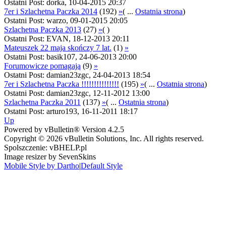
Ostatni Post: dorka, 10-04-2015 20:37
7er i Szlachetna Paczka 2014
(192)
»
( ...
Ostatnia strona
)
Ostatni Post: warzo, 09-01-2015 20:05
Szlachetna Paczka 2013
(27)
»
( )
Ostatni Post: EVAN, 18-12-2013 20:11
Mateuszek 22 maja skończy 7 lat.
(1)
»
Ostatni Post: basik107, 24-06-2013 20:00
Forumowicze pomagają
(9)
»
Ostatni Post: damian23zgc, 24-04-2013 18:54
7er i Szlachetna Paczka !!!!!!!!!!!!!!!
(195)
»
( ...
Ostatnia strona
)
Ostatni Post: damian23zgc, 12-11-2012 13:00
Szlachetna Paczka 2011
(137)
»
( ...
Ostatnia strona
)
Ostatni Post: arturo193, 16-11-2011 18:17
Up
Powered by vBulletin® Version 4.2.5
Copyright © 2026 vBulletin Solutions, Inc. All rights reserved.
Spolszczenie: vBHELP.pl
Image resizer by SevenSkins
Mobile Style by Dartho
|
Default Style