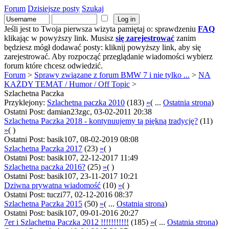
Forum
Dzisiejsze posty
Szukaj
Jeśli jest to Twoja pierwsza wizyta pamiętaj o: sprawdzeniu
FAQ
klikając w powyższy link. Musisz
się zarejestrować
zanim
będziesz mógł dodawać posty: kliknij powyższy link, aby się
zarejestrować. Aby rozpocząć przeglądanie wiadomości wybierz
forum które chcesz odwiedzić.
Forum
>
Sprawy związane z forum BMW 7 i nie tylko ...
>
NA
KAŻDY TEMAT / Humor / Off Topic
>
Szlachetna Paczka
Przyklejony:
Szlachetna paczka 2010
(183)
»
( ...
Ostatnia strona
)
Ostatni Post: damian23zgc, 03-02-2011 20:38
Szlachetna Paczka 2018 - kontynuujemy tą piękną tradycję?
(11)
»
( )
Ostatni Post: basik107, 08-02-2019 08:08
Szlachetna Paczka 2017
(23)
»
( )
Ostatni Post: basik107, 22-12-2017 11:49
Szlachetna paczka 2016?
(25)
»
( )
Ostatni Post: basik107, 23-11-2017 10:21
Dziwna prywatna wiadomość
(10)
»
( )
Ostatni Post: tuczi77, 02-12-2016 08:37
Szlachetna Paczka 2015
(50)
»
( ...
Ostatnia strona
)
Ostatni Post: basik107, 09-01-2016 20:27
7er i Szlachetna Paczka 2012 !!!!!!!!!!!
(185)
»
( ...
Ostatnia strona
)