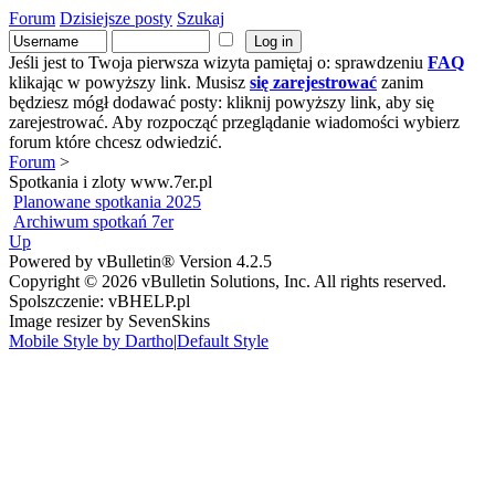
Forum
Dzisiejsze posty
Szukaj
Jeśli jest to Twoja pierwsza wizyta pamiętaj o: sprawdzeniu
FAQ
klikając w powyższy link. Musisz
się zarejestrować
zanim
będziesz mógł dodawać posty: kliknij powyższy link, aby się
zarejestrować. Aby rozpocząć przeglądanie wiadomości wybierz
forum które chcesz odwiedzić.
Forum
>
Spotkania i zloty www.7er.pl
Planowane spotkania 2025
Archiwum spotkań 7er
Up
Powered by vBulletin® Version 4.2.5
Copyright © 2026 vBulletin Solutions, Inc. All rights reserved.
Spolszczenie: vBHELP.pl
Image resizer by SevenSkins
Mobile Style by Dartho
|
Default Style