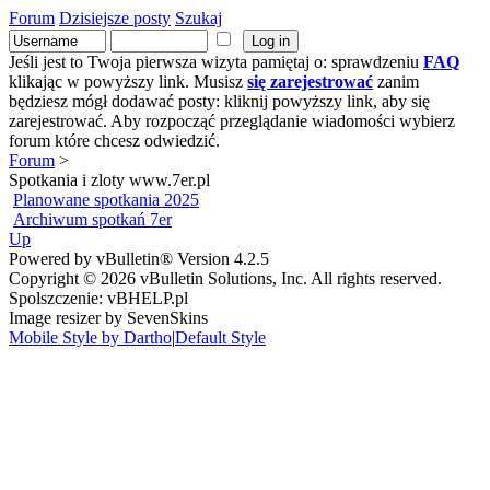
Forum
Dzisiejsze posty
Szukaj
Jeśli jest to Twoja pierwsza wizyta pamiętaj o: sprawdzeniu
FAQ
klikając w powyższy link. Musisz
się zarejestrować
zanim
będziesz mógł dodawać posty: kliknij powyższy link, aby się
zarejestrować. Aby rozpocząć przeglądanie wiadomości wybierz
forum które chcesz odwiedzić.
Forum
>
Spotkania i zloty www.7er.pl
Planowane spotkania 2025
Archiwum spotkań 7er
Up
Powered by vBulletin® Version 4.2.5
Copyright © 2026 vBulletin Solutions, Inc. All rights reserved.
Spolszczenie: vBHELP.pl
Image resizer by SevenSkins
Mobile Style by Dartho
|
Default Style