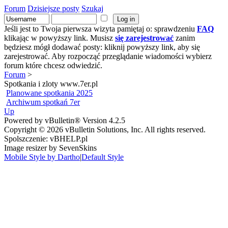
Forum
Dzisiejsze posty
Szukaj
Jeśli jest to Twoja pierwsza wizyta pamiętaj o: sprawdzeniu
FAQ
klikając w powyższy link. Musisz
się zarejestrować
zanim
będziesz mógł dodawać posty: kliknij powyższy link, aby się
zarejestrować. Aby rozpocząć przeglądanie wiadomości wybierz
forum które chcesz odwiedzić.
Forum
>
Spotkania i zloty www.7er.pl
Planowane spotkania 2025
Archiwum spotkań 7er
Up
Powered by vBulletin® Version 4.2.5
Copyright © 2026 vBulletin Solutions, Inc. All rights reserved.
Spolszczenie: vBHELP.pl
Image resizer by SevenSkins
Mobile Style by Dartho
|
Default Style