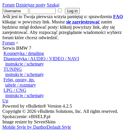
Forum
Dzisiejsze posty
Szukaj
Jeśli jest to Twoja pierwsza wizyta pamiętaj o: sprawdzeniu
FAQ
klikając w powyższy link. Musisz
się zarejestrować
zanim
będziesz mógł dodawać posty: kliknij powyższy link, aby się
zarejestrować. Aby rozpocząć przeglądanie wiadomości wybierz
forum które chcesz odwiedzić.
Forum
>
Serwis BMW 7
Kosmetyka / detailing
Diagnostyka / AUDIO / VIDEO / NAVI
instrukcje / schematy
TUNING
instrukcje / schematy
Felgi, opony, itp.
tabele / rozmiary
LPG / CNG
instrukcje / schematy
Up
Powered by vBulletin® Version 4.2.5
Copyright © 2026 vBulletin Solutions, Inc. All rights reserved.
Spolszczenie: vBHELP.pl
Image resizer by SevenSkins
Mobile Style by Dartho
|
Default Style