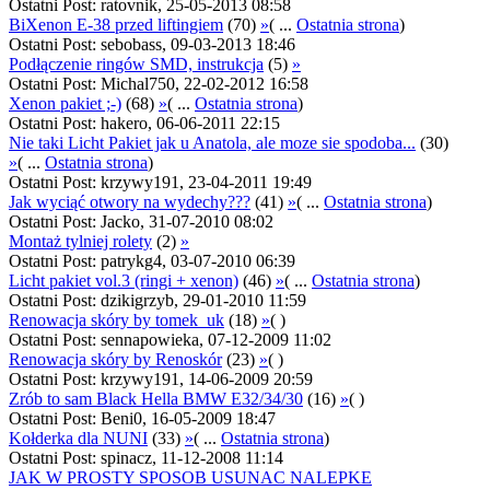
Ostatni Post: ratovnik, 25-05-2013 08:58
BiXenon E-38 przed liftingiem
(70)
»
( ...
Ostatnia strona
)
Ostatni Post: sebobass, 09-03-2013 18:46
Podłączenie ringów SMD, instrukcja
(5)
»
Ostatni Post: Michal750, 22-02-2012 16:58
Xenon pakiet ;-)
(68)
»
( ...
Ostatnia strona
)
Ostatni Post: hakero, 06-06-2011 22:15
Nie taki Licht Pakiet jak u Anatola, ale moze sie spodoba...
(30)
»
( ...
Ostatnia strona
)
Ostatni Post: krzywy191, 23-04-2011 19:49
Jak wyciąć otwory na wydechy???
(41)
»
( ...
Ostatnia strona
)
Ostatni Post: Jacko, 31-07-2010 08:02
Montaż tylniej rolety
(2)
»
Ostatni Post: patrykg4, 03-07-2010 06:39
Licht pakiet vol.3 (ringi + xenon)
(46)
»
( ...
Ostatnia strona
)
Ostatni Post: dzikigrzyb, 29-01-2010 11:59
Renowacja skóry by tomek_uk
(18)
»
( )
Ostatni Post: sennapowieka, 07-12-2009 11:02
Renowacja skóry by Renoskór
(23)
»
( )
Ostatni Post: krzywy191, 14-06-2009 20:59
Zrób to sam Black Hella BMW E32/34/30
(16)
»
( )
Ostatni Post: Beni0, 16-05-2009 18:47
Kołderka dla NUNI
(33)
»
( ...
Ostatnia strona
)
Ostatni Post: spinacz, 11-12-2008 11:14
JAK W PROSTY SPOSOB USUNAC NALEPKE