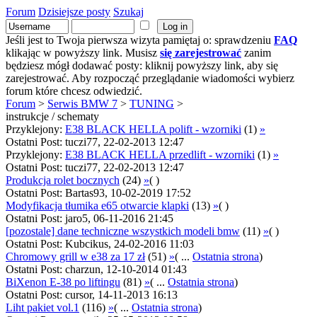
Forum
Dzisiejsze posty
Szukaj
Jeśli jest to Twoja pierwsza wizyta pamiętaj o: sprawdzeniu
FAQ
klikając w powyższy link. Musisz
się zarejestrować
zanim
będziesz mógł dodawać posty: kliknij powyższy link, aby się
zarejestrować. Aby rozpocząć przeglądanie wiadomości wybierz
forum które chcesz odwiedzić.
Forum
>
Serwis BMW 7
>
TUNING
>
instrukcje / schematy
Przyklejony:
E38 BLACK HELLA polift - wzorniki
(1)
»
Ostatni Post: tuczi77, 22-02-2013 12:47
Przyklejony:
E38 BLACK HELLA przedlift - wzorniki
(1)
»
Ostatni Post: tuczi77, 22-02-2013 12:47
Produkcja rolet bocznych
(24)
»
( )
Ostatni Post: Bartas93, 10-02-2019 17:52
Modyfikacja tłumika e65 otwarcie klapki
(13)
»
( )
Ostatni Post: jaro5, 06-11-2016 21:45
[pozostale] dane techniczne wszystkich modeli bmw
(11)
»
( )
Ostatni Post: Kubcikus, 24-02-2016 11:03
Chromowy grill w e38 za 17 zł
(51)
»
( ...
Ostatnia strona
)
Ostatni Post: charzun, 12-10-2014 01:43
BiXenon E-38 po liftingu
(81)
»
( ...
Ostatnia strona
)
Ostatni Post: cursor, 14-11-2013 16:13
Liht pakiet vol.1
(116)
»
( ...
Ostatnia strona
)