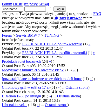
Forum
Dzisiejsze posty
Szukaj
Jeśli jest to Twoja pierwsza wizyta pamiętaj o: sprawdzeniu
FAQ
klikając w powyższy link. Musisz
się zarejestrować
zanim
będziesz mógł dodawać posty: kliknij powyższy link, aby się
zarejestrować. Aby rozpocząć przeglądanie wiadomości wybierz
forum które chcesz odwiedzić.
Forum
>
Serwis BMW 7
>
TUNING
>
instrukcje / schematy
Przyklejony:
E38 BLACK HELLA polift - wzorniki
(1)
»
Ostatni Post: tuczi77, 22-02-2013 12:47
Przyklejony:
E38 BLACK HELLA przedlift - wzorniki
(1)
»
Ostatni Post: tuczi77, 22-02-2013 12:47
Produkcja rolet bocznych
(24)
»
( )
Ostatni Post: Bartas93, 10-02-2019 17:52
Modyfikacja tłumika e65 otwarcie klapki
(13)
»
( )
Ostatni Post: jaro5, 06-11-2016 21:45
[pozostale] dane techniczne wszystkich modeli bmw
(11)
»
( )
Ostatni Post: Kubcikus, 24-02-2016 11:03
Chromowy grill w e38 za 17 zł
(51)
»
( ...
Ostatnia strona
)
Ostatni Post: charzun, 12-10-2014 01:43
BiXenon E-38 po liftingu
(81)
»
( ...
Ostatnia strona
)
Ostatni Post: cursor, 14-11-2013 16:13
Liht pakiet vol.1
(116)
»
( ...
Ostatnia strona
)