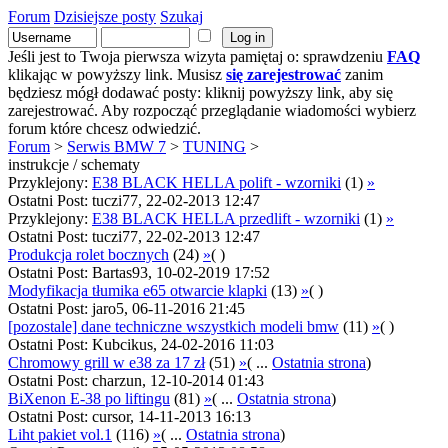
Forum
Dzisiejsze posty
Szukaj
Jeśli jest to Twoja pierwsza wizyta pamiętaj o: sprawdzeniu
FAQ
klikając w powyższy link. Musisz
się zarejestrować
zanim
będziesz mógł dodawać posty: kliknij powyższy link, aby się
zarejestrować. Aby rozpocząć przeglądanie wiadomości wybierz
forum które chcesz odwiedzić.
Forum
>
Serwis BMW 7
>
TUNING
>
instrukcje / schematy
Przyklejony:
E38 BLACK HELLA polift - wzorniki
(1)
»
Ostatni Post: tuczi77, 22-02-2013 12:47
Przyklejony:
E38 BLACK HELLA przedlift - wzorniki
(1)
»
Ostatni Post: tuczi77, 22-02-2013 12:47
Produkcja rolet bocznych
(24)
»
( )
Ostatni Post: Bartas93, 10-02-2019 17:52
Modyfikacja tłumika e65 otwarcie klapki
(13)
»
( )
Ostatni Post: jaro5, 06-11-2016 21:45
[pozostale] dane techniczne wszystkich modeli bmw
(11)
»
( )
Ostatni Post: Kubcikus, 24-02-2016 11:03
Chromowy grill w e38 za 17 zł
(51)
»
( ...
Ostatnia strona
)
Ostatni Post: charzun, 12-10-2014 01:43
BiXenon E-38 po liftingu
(81)
»
( ...
Ostatnia strona
)
Ostatni Post: cursor, 14-11-2013 16:13
Liht pakiet vol.1
(116)
»
( ...
Ostatnia strona
)