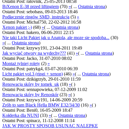
Ostatni Post: ratovnik, 25-05-2013 08:58
BiXenon E-38 przed liftingiem
(70)
»
( ...
Ostatnia strona
)
Ostatni Post: sebobass, 09-03-2013 18:46
Podłączenie ringów SMD, instrukcja
(5)
»
Ostatni Post: Michal750, 22-02-2012 16:58
Xenon pakiet ;-)
(68)
»
( ...
Ostatnia strona
)
Ostatni Post: hakero, 06-06-2011 22:15
Nie taki Licht Pakiet jak u Anatola, ale moze sie spodoba...
(30)
»
( ...
Ostatnia strona
)
Ostatni Post: krzywy191, 23-04-2011 19:49
Jak wyciąć otwory na wydechy???
(41)
»
( ...
Ostatnia strona
)
Ostatni Post: Jacko, 31-07-2010 08:02
Montaż tylniej rolety
(2)
»
Ostatni Post: patrykg4, 03-07-2010 06:39
Licht pakiet vol.3 (ringi + xenon)
(46)
»
( ...
Ostatnia strona
)
Ostatni Post: dzikigrzyb, 29-01-2010 11:59
Renowacja skóry by tomek_uk
(18)
»
( )
Ostatni Post: sennapowieka, 07-12-2009 11:02
Renowacja skóry by Renoskór
(23)
»
( )
Ostatni Post: krzywy191, 14-06-2009 20:59
Zrób to sam Black Hella BMW E32/34/30
(16)
»
( )
Ostatni Post: Beni0, 16-05-2009 18:47
Kołderka dla NUNI
(33)
»
( ...
Ostatnia strona
)
Ostatni Post: spinacz, 11-12-2008 11:14
JAK W PROSTY SPOSOB USUNAC NALEPKE