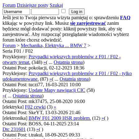
Forum
Dzisiejsze posty
Szukaj
Jeśli jest to Twoja pierwsza wizyta pamiętaj o: sprawdzeniu
FAQ
klikając w powyższy link. Musisz
się zarejestrować
zanim
będziesz mógł dodawać posty: kliknij powyższy link, aby się
zarejestrować. Aby rozpocząć przeglądanie wiadomości wybierz
forum które chcesz odwiedzić.
Forum
>
Mechanika, Elektryka ... BMW 7
>
Seria F01 / F02
Przyklejony:
Przypadki większych problemów z F01 / F02 -
otwarty temat.
(348)
»
( ...
Ostatnia strona
)
Ostatni Post: pokolacji, 02-12-2023 18:36
Przyklejony:
Przypadki większych problemów z F01 / F02 - tylko
udokumentowane.
(87)
»
( ...
Ostatnia strona
)
Ostatni Post: tuczi77, 16-03-2021 10:00
Przyklejony:
Update Mapy nawigacji CIC
(58)
»
( ...
Ostatnia strona
)
Ostatni Post: mk37475, 25-08-2020 16:00
[elektryka]
F02 cewki
(3)
»
Ostatni Post: SkeYT, 13-03-2026 21:46
[elektronika]
BMW F01 2009 HSR problem.
(12)
»
( )
Ostatni Post: BOSS, 04-11-2025 23:14
Dtc 231601
(13)
»
( )
Ostatni Post: t.trakul, 18-09-2025 09:33