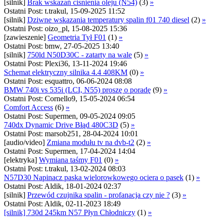
[silnik]
Brak wskazań cisnienia oleju (N54)
(3)
»
Ostatni Post: t.trakul, 15-09-2025 11:52
[silnik]
Dziwne wskazania temperatury spalin f01 740 diesel
(2)
»
Ostatni Post: oizo_pl, 15-08-2025 15:36
[zawieszenie]
Geometria Tył F01
(1)
»
Ostatni Post: bmw, 27-05-2025 13:40
[silnik]
750ld N50D30C - zatarty na wale
(5)
»
Ostatni Post: Plexi36, 13-11-2024 19:46
Schemat elektryczny silnika 4.4 408KM
(0)
»
Ostatni Post: esquattro, 06-06-2024 08:08
BMW 740i vs 535i (LCI, N55) proszę o poradę
(9)
»
Ostatni Post: Cornello9, 15-05-2024 06:54
Comfort Access
(6)
»
Ostatni Post: Supermen, 09-05-2024 09:05
740dx Dynamic Drive Błąd 480C3D
(5)
»
Ostatni Post: marsob251, 28-04-2024 10:01
[audio/video]
Zmiana modułu tv na dvb-t2
(2)
»
Ostatni Post: Supermen, 17-04-2024 14:04
[elektryka]
Wymiana taśmy F01
(0)
»
Ostatni Post: t.trakul, 13-02-2024 08:03
N57D30 Napinacz paska wielorowkowego ociera o pasek
(1)
»
Ostatni Post: Aldik, 18-01-2024 02:37
[silnik]
Przewód czujnika spalin - profanacja czy nie ?
(3)
»
Ostatni Post: Aldik, 02-11-2023 18:49
[silnik] 730d 245km N57 Płyn Chłodniczy
(1)
»