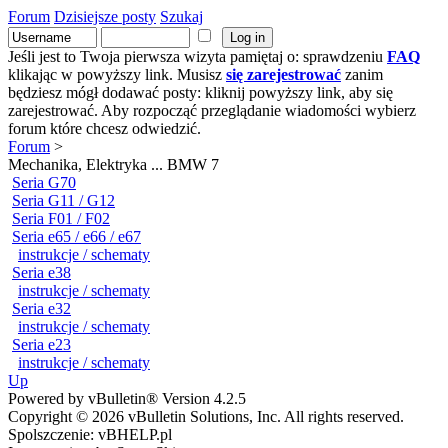
Forum
Dzisiejsze posty
Szukaj
Jeśli jest to Twoja pierwsza wizyta pamiętaj o: sprawdzeniu
FAQ
klikając w powyższy link. Musisz
się zarejestrować
zanim
będziesz mógł dodawać posty: kliknij powyższy link, aby się
zarejestrować. Aby rozpocząć przeglądanie wiadomości wybierz
forum które chcesz odwiedzić.
Forum
>
Mechanika, Elektryka ... BMW 7
Seria G70
Seria G11 / G12
Seria F01 / F02
Seria e65 / e66 / e67
instrukcje / schematy
Seria e38
instrukcje / schematy
Seria e32
instrukcje / schematy
Seria e23
instrukcje / schematy
Up
Powered by vBulletin® Version 4.2.5
Copyright © 2026 vBulletin Solutions, Inc. All rights reserved.
Spolszczenie: vBHELP.pl