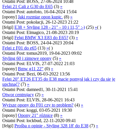
Ostatni Post: BOSS, 27-06-2024 10:48
Felgi 21 Cali z G30 do E65
(3)
»
Ostatni Post: autofoto, 16-04-2024 15:04
[opony]
Jaki rozmiar opon kupic.
(8)
»
Ostatni Post: pokolacji, 26-12-2023 21:22
[felgi]
E38 + Styling 128 - 21" - 10 i 11,5" :-)
(25)
»
( )
Ostatni Post: Elmagico, 21-08-2023 20:19
[felgi]
Felgi BMW X3 E83 do E65?
(3)
»
Ostatni Post: BOSS, 24-04-2023 20:04
Felgi z F01 do e65
(13)
»
( )
Ostatni Post: tomus2019, 19-04-2023 09:02
Styling 60 i zimowe opony
(5)
»
Ostatni Post: ELVIS, 27-07-2022 21:03
[opony]
Bmw g11 22"
(0)
»
Ostatni Post: Bezi, 06-03-2022 13:56
Felgi 20" ET26 ET35 do E38 macie pomysł jak i czy da się je
upchnąć?
(7)
»
Ostatni Post: damned1, 30-11-2021 15:41
Otwor centrujacy
(2)
»
Ostatni Post: ELVIS, 28-06-2021 16:43
Wyższe opony do F01 czy to problem?
(4)
»
Ostatni Post: koggi, 03-05-2021 19:30
[opony]
Opony 21" różnice
(8)
»
Ostatni Post: lockbud, 22-11-2020 09:41
[felgi]
Prośba o opinię - Styling 328 18' do E38
(7)
»