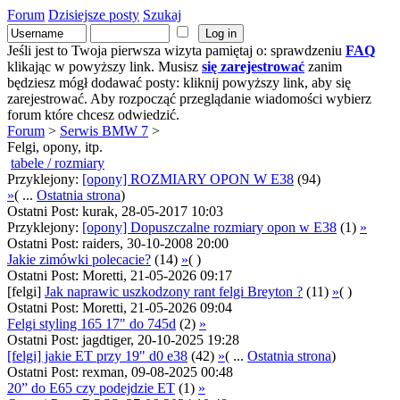
Forum
Dzisiejsze posty
Szukaj
Jeśli jest to Twoja pierwsza wizyta pamiętaj o: sprawdzeniu
FAQ
klikając w powyższy link. Musisz
się zarejestrować
zanim
będziesz mógł dodawać posty: kliknij powyższy link, aby się
zarejestrować. Aby rozpocząć przeglądanie wiadomości wybierz
forum które chcesz odwiedzić.
Forum
>
Serwis BMW 7
>
Felgi, opony, itp.
tabele / rozmiary
Przyklejony:
[opony] ROZMIARY OPON W E38
(94)
»
( ...
Ostatnia strona
)
Ostatni Post: kurak, 28-05-2017 10:03
Przyklejony:
[opony] Dopuszczalne rozmiary opon w E38
(1)
»
Ostatni Post: raiders, 30-10-2008 20:00
Jakie zimówki polecacie?
(14)
»
( )
Ostatni Post: Moretti, 21-05-2026 09:17
[felgi]
Jak naprawic uszkodzony rant felgi Breyton ?
(11)
»
( )
Ostatni Post: Moretti, 21-05-2026 09:04
Felgi styling 165 17" do 745d
(2)
»
Ostatni Post: jagdtiger, 20-10-2025 19:28
[felgi] jakie ET przy 19" d0 e38
(42)
»
( ...
Ostatnia strona
)
Ostatni Post: rexman, 09-08-2025 00:48
20” do E65 czy podejdzie ET
(1)
»