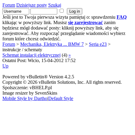
Forum
Dzisiejsze posty
Szukaj
Jeśli jest to Twoja pierwsza wizyta pamiętaj o: sprawdzeniu
FAQ
klikając w powyższy link. Musisz
się zarejestrować
zanim
będziesz mógł dodawać posty: kliknij powyższy link, aby się
zarejestrować. Aby rozpocząć przeglądanie wiadomości wybierz
forum które chcesz odwiedzić.
Forum
>
Mechanika, Elektryka ... BMW 7
>
Seria e23
>
instrukcje / schematy
Schemat instalacji elektrycznej
(4)
»
Ostatni Post: Wicio, 15-04-2012 17:52
Up
Powered by vBulletin® Version 4.2.5
Copyright © 2026 vBulletin Solutions, Inc. All rights reserved.
Spolszczenie: vBHELP.pl
Image resizer by SevenSkins
Mobile Style by Dartho
|
Default Style